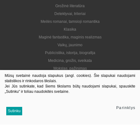
Grožinė literatūra
Detektyvai, trileriai
Meilės romanai, tamsioji romantika
Klasika
Maginė fantastika, maginis realizmas
Vaikų, jaunimo
Publicistika, istorija, biografija
Medicina, grožis, sveikata
Mokslas, pažinimas
Mūsų svetainė naudoja slapukus (angl. cookies). Šie slapukai naudojami
Praktinė, gyvenimo būdas
statistikos ir rinkodaros tikslais.
Lietuvių autoriai
Jei Jūs sutinkate, kad šiems tikslams būtų naudojami slapukai, spauskite
„Sutinku“ ir toliau naudokitės svetaine.
El. knygos
Informacija
Parinktys
Sutinku
Kontaktai
Pristatymas
Kaip pirkti
Apie mus