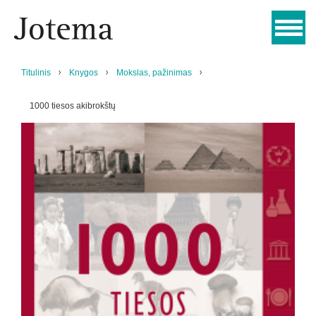
Titulinis
Knygos
Mokslas, pažinimas
1000 tiesos akibrokštų