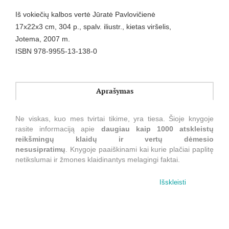
Iš vokiečių kalbos vertė Jūratė Pavlovičienė
17x22x3 cm, 304 p., spalv. iliustr., kietas viršelis,
Jotema, 2007 m.
ISBN 978-9955-13-138-0
Aprašymas
Ne viskas, kuo mes tvirtai tikime, yra tiesa. Šioje knygoje
rasite informaciją apie
daugiau kaip 1000 atskleistų
reikšmingų klaidų ir vertų dėmesio
nesusipratimų
. Knygoje paaiškinami kai kurie plačiai paplitę
netikslumai ir žmones klaidinantys melagingi faktai.
Leidinyje pateikta daug nuostabą keliančių žinių apie
Išskleisti
neįtikėtiną melą,
įsigalėjusias išankstines nuostatas
ir
liaudies išmintį. Ši knyga — tai vertingas trumpų patarimų
rinkinys, lydintis žmogų per įtampos kupiną klaidų pasaulį.