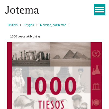
Titulinis
Knygos
Mokslas, pažinimas
1000 tiesos akibrokštų