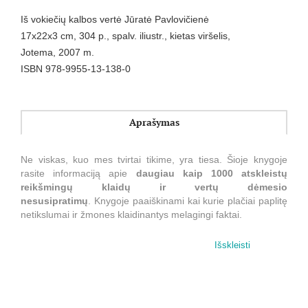
Iš vokiečių kalbos vertė Jūratė Pavlovičienė
17x22x3 cm, 304 p., spalv. iliustr., kietas viršelis,
Jotema, 2007 m.
ISBN 978-9955-13-138-0
Aprašymas
Ne viskas, kuo mes tvirtai tikime, yra tiesa. Šioje knygoje
rasite informaciją apie
daugiau kaip 1000 atskleistų
reikšmingų klaidų ir vertų dėmesio
nesusipratimų
. Knygoje paaiškinami kai kurie plačiai paplitę
netikslumai ir žmones klaidinantys melagingi faktai.
Leidinyje pateikta daug nuostabą keliančių žinių apie
Išskleisti
neįtikėtiną melą,
įsigalėjusias išankstines nuostatas
ir
liaudies išmintį. Ši knyga — tai vertingas trumpų patarimų
rinkinys, lydintis žmogų per įtampos kupiną klaidų pasaulį.