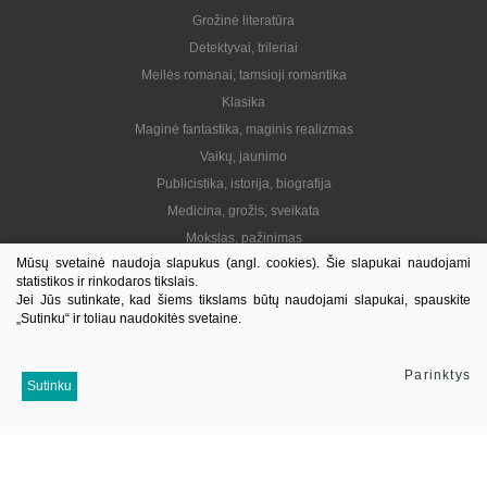
Grožinė literatūra
Detektyvai, trileriai
Meilės romanai, tamsioji romantika
Klasika
Maginė fantastika, maginis realizmas
Vaikų, jaunimo
Publicistika, istorija, biografija
Medicina, grožis, sveikata
Mokslas, pažinimas
Mūsų svetainė naudoja slapukus (angl. cookies). Šie slapukai naudojami
Praktinė, gyvenimo būdas
statistikos ir rinkodaros tikslais.
Lietuvių autoriai
Jei Jūs sutinkate, kad šiems tikslams būtų naudojami slapukai, spauskite
„Sutinku“ ir toliau naudokitės svetaine.
El. knygos
Informacija
Parinktys
Sutinku
Kontaktai
Pristatymas
Kaip pirkti
Apie mus