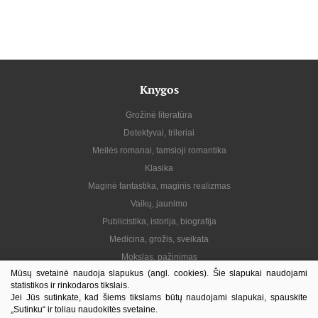
Knygos
Grožinė literatūra
Detektyvai, trileriai
Meilės romanai, tamsioji romantika
Klasika
Maginė fantastika, maginis realizmas
Vaikų, jaunimo
Publicistika, istorija, biografija
Medicina, grožis, sveikata
Mokslas, pažinimas
Mūsų svetainė naudoja slapukus (angl. cookies). Šie slapukai naudojami
Praktinė, gyvenimo būdas
statistikos ir rinkodaros tikslais.
Lietuvių autoriai
Jei Jūs sutinkate, kad šiems tikslams būtų naudojami slapukai, spauskite
„Sutinku“ ir toliau naudokitės svetaine.
El. knygos