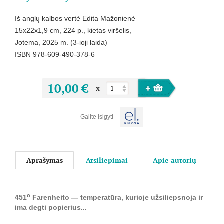
Iš anglų kalbos vertė Edita Mažonienė
15x22x1,9 cm, 224 p., kietas viršelis,
Jotema, 2025 m. (3-ioji laida)
ISBN 978-609-490-378-6
10,00 €
x
Galite įsigyti
Aprašymas
Atsiliepimai
Apie autorių
o
451
Farenheito — temperatūra, kurioje užsiliepsnoja ir
ima degti popierius...