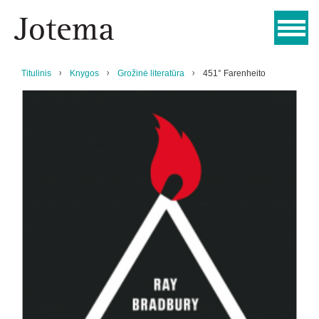
Titulinis
Knygos
Grožinė literatūra
451° Farenheito