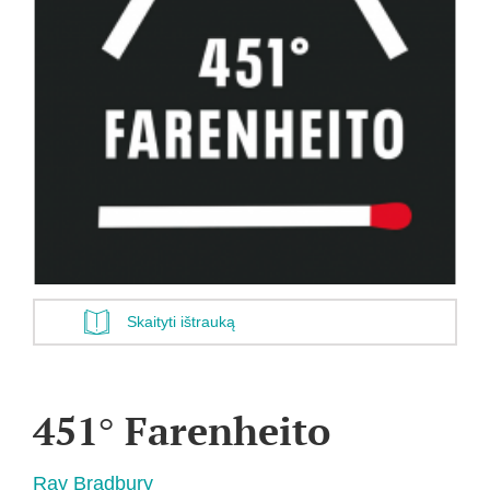
Skaityti ištrauką
451° Farenheito
Ray Bradbury