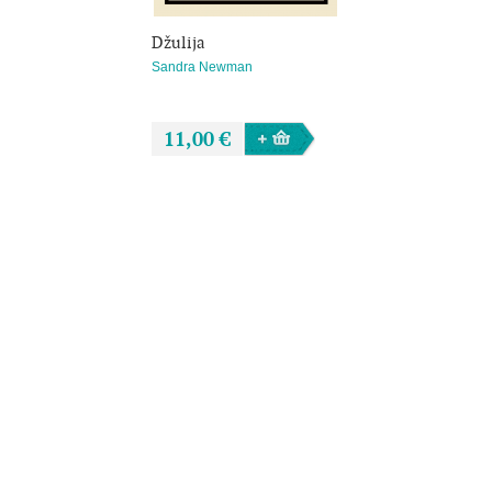
savo kūriniais, o jie patys mus veikia. Dabar, kai
Džulija
išgyvename naują inovatyvių žiniasklaidos technologijų
bangą, metas iš naujo perskaityti šią klasikinę knygą,
Sandra Newman
kurioje keliami amžini klausimai: kas ir kaip norime būti?
–
Margaret Atwood
11,00 €