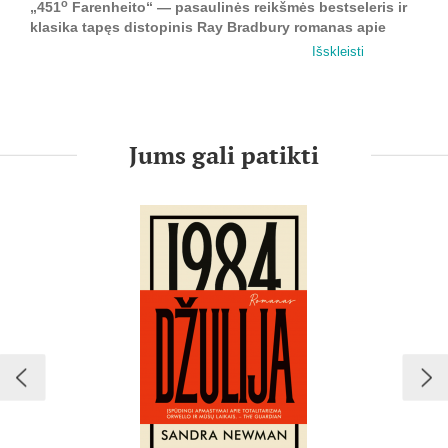
o
„451
Farenheito“ — pasaulinės reikšmės bestseleris ir
klasika tapęs distopinis Ray Bradbury romanas apie
cenzūrą ir pasipriešinimą.
Išskleisti
R. Bradbury’io filosofinė antiutopija vaizduoja tamsų
postindustrinės visuomenės paveikslą: tai ateities pasaulis,
kuriame specialūs gaisrininkų būriai negailestingai degina
visą be išimties rašytinį žmonijos palikimą, knygų laikymas
Jums gali patikti
persekiojamas pagal įstatymą, interaktyvi televizija tarnauja
visuotiniam piliečių kvailinimui, retai pasitaikantys kitaminčiai
žiauriai baudžiami, o į nepataisomų disidentų medžioklę
paleidžiamas Mechaninis šuo... Vienas iš pastarojo aukų —
Gajus Montegas, buvęs „gaisrininkas“.
Per daugiau nei septyniasdešimt metų aktualumo
nepraradusi Montego praregėjimo istorija mus perspėja, kas
gali nutikti aukštųjų informacinių technologijų visuomenei,
atsisakiusiai savarankiško mąstymo tradicijos, kurią romane
simbolizuoja knygos.
„451° Farenheito“ pasirodė anksčiau nei Marshallas
McLuhanas ir jo teorijos apie tai, kaip žiniasklaida
formuoja žmones, o ne atvirkščiai. Mes sąveikaujame su