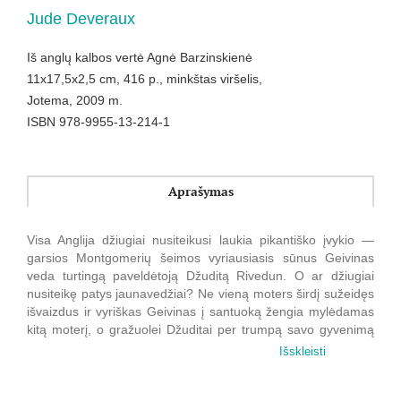
Jude Deveraux
Iš anglų kalbos vertė Agnė Barzinskienė
11x17,5x2,5 cm, 416 p., minkštas viršelis,
Jotema, 2009 m.
ISBN 978-9955-13-214-1
Aprašymas
Visa Anglija džiugiai nusiteikusi laukia pikantiško įvykio —
garsios Montgomerių šeimos vyriausiasis sūnus Geivinas
veda turtingą paveldėtoją Džuditą Rivedun. O ar džiugiai
nusiteikę patys jaunavedžiai? Ne vieną moters širdį sužeidęs
išvaizdus ir vyriškas Geivinas į santuoką žengia mylėdamas
kitą moterį, o gražuolei Džuditai per trumpą savo gyvenimą
apie šeimą neteko net pasvajoti — motina ją ruošė
Išskleisti
vienuolyno vyresniosios karjerai... Tačiau vedybos dėl turto,
žemių ir titulo jau sutartos, ir du jauni žmonės pirmą kartą