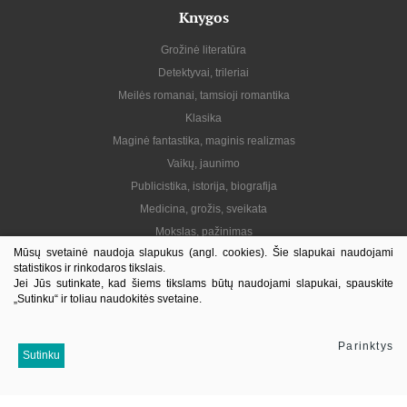
Knygos
Grožinė literatūra
Detektyvai, trileriai
Meilės romanai, tamsioji romantika
Klasika
Maginė fantastika, maginis realizmas
Vaikų, jaunimo
Publicistika, istorija, biografija
Medicina, grožis, sveikata
Mokslas, pažinimas
Mūsų svetainė naudoja slapukus (angl. cookies). Šie slapukai naudojami
Praktinė, gyvenimo būdas
statistikos ir rinkodaros tikslais.
Lietuvių autoriai
Jei Jūs sutinkate, kad šiems tikslams būtų naudojami slapukai, spauskite
„Sutinku“ ir toliau naudokitės svetaine.
El. knygos
Informacija
Parinktys
Sutinku
Kontaktai
Pristatymas