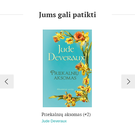
vienas kitą išvysta prie bažnyčios, o išvydę, ne juokais vienas
kitam į akį įkrinta. Tik kol suvoks, ar tai tikroji meilė, Geivinas
ir Džudita turės nueiti nelengvą deginančios aistros ir
Jums gali patikti
žlugdančių nusivylimų kelią.
Priekalnių aksomas (#2)
Jude Deveraux