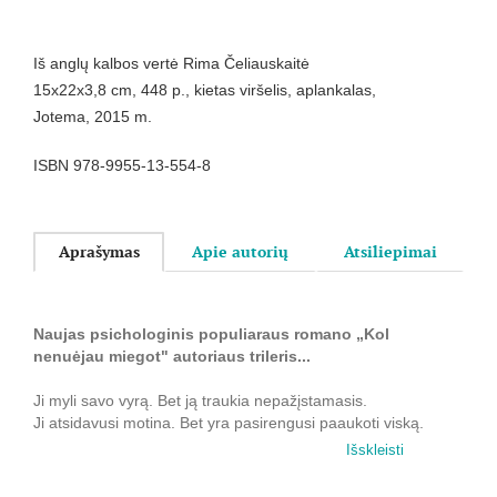
Iš anglų kalbos vertė Rima Čeliauskaitė
15x22x3,8 cm, 448 p., kietas viršelis, aplankalas,
Jotema, 2015 m.
ISBN 978-9955-13-554-8
Aprašymas
Apie autorių
Atsiliepimai
Naujas psichologinis populiaraus romano „Kol
nenuėjau miegot" autoriaus trileris...
Ji myli savo vyrą. Bet ją traukia nepažįstamasis.
Ji atsidavusi motina. Bet yra pasirengusi paaukoti viską.
Ji žino, ką daro. Bet praradusi kontrolę.
Išskleisti
Ji nekalta. Betgi velniškai kalta.
Ji gyvena du gyvenimus. Ir gali prarasti juos abu...