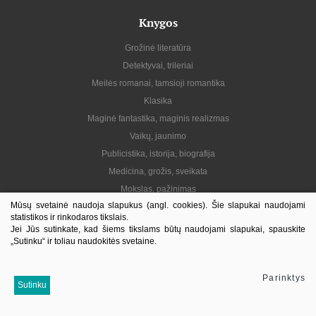
Knygos
Grožinė literatūra
Detektyvai, trileriai
Meilės romanai, tamsioji romantika
Klasika
Maginė fantastika, maginis realizmas
Vaikų, jaunimo
Publicistika, istorija, biografija
Medicina, grožis, sveikata
Mokslas, pažinimas
Mūsų svetainė naudoja slapukus (angl. cookies). Šie slapukai naudojami
Praktinė, gyvenimo būdas
statistikos ir rinkodaros tikslais.
Lietuvių autoriai
Jei Jūs sutinkate, kad šiems tikslams būtų naudojami slapukai, spauskite
„Sutinku“ ir toliau naudokitės svetaine.
El. knygos
Informacija
Parinktys
Sutinku
Kontaktai
Pristatymas