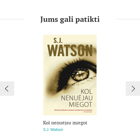
Džulijos gyvenimas yra patogus, gal net niekuo
neišsiskiriantis, kol brutali jos sesers mirtis atveria senas
Jums gali patikti
žaizdas. Paguodos suteikia geriausia sesers draugė Ana, kuri
jai atskleidžia internetinio gyvenimo vingrybes. Džulija
neabejoja: tiesa apie sesers mirtį slypi tamsiame, šlykščiame
pokalbių svetainių ir virtualaus sekso pasaulyje.
Sesers žudiko paieškos greitai virsta savęs ir savo geidulių
tyrinėjimu. Juk virtuali erdvė — tarsi žaidimų aikštelė, ir kam
gi būti vienu asmeniu, jei gali būti kuo panorėjęs? Ir nieko čia
blogo! Juk tai tik kiberseksas, ar ne? Niekas nenukentės.
Bet tada pokalbių svetainėje ji sutinka paslaptingąjį Luką, ir
reikalai pakrypsta į išties pavojingą pusę.
Kol nenuėjau miegot
S.J. Watson