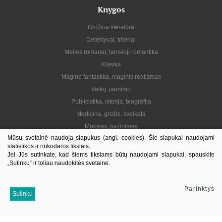
Knygos
Grožinė literatūra
Detektyvai, trileriai
Meilės romanai, tamsioji romantika
Klasika
Maginė fantastika, maginis realizmas
Vaikų, jaunimo
Publicistika, istorija, biografija
Medicina, grožis, sveikata
Mokslas, pažinimas
Mūsų svetainė naudoja slapukus (angl. cookies). Šie slapukai naudojami
Praktinė, gyvenimo būdas
statistikos ir rinkodaros tikslais.
Lietuvių autoriai
Jei Jūs sutinkate, kad šiems tikslams būtų naudojami slapukai, spauskite
„Sutinku“ ir toliau naudokitės svetaine.
El. knygos
Informacija
Parinktys
Sutinku
Kontaktai
Pristatymas