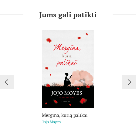
Mažame Anglijos provincijos miestelyje gyvenanti ir
desperatiškai darbo ieškanti 26-erių metų Luiza negali sau
Jums gali patikti
leisti atsisakyti gerai apmokamo pasiūlymo tapti Viljamo
pagalbininke ir kompanione. Pradžioje absoliučiai
ignoruojama, Luiza pasiryžta nepasiduoti niūrioms Viljamo
nuotaikoms ir parodyti vaikinui, kad gyventi verta, nepaisant
pačių tragiškiausių aplinkybių. Prasideda naujas, nuotykių ir
netikėtumų, vilties ir meilės kupinas Viljamo ir Luizos
gyvenimo tarpsnis, iš esmės pakeisiantis juos abu.
Mergina, kurią palikai
Jojo Moyes