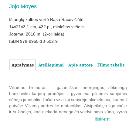
Jojo Moyes
Iš anglų kalbos vertė Rasa Racevičiūtė
14x21x3,1 cm, 432 p., minkštas viršelis,
Jotema, 2016 m. (2-oji laida)
ISBN 978-9955-13-502-9
Aprašymas
Atsiliepimai
Apie autorę
Filmo takelis
Viljamas Treinoras — galantiškas, energingas, sėkmingą
bankininko karjerą pradėjęs ir gyvenimą pilnomis saujomis
sėmęs jaunuolis. Tačiau visa tai subyrėjo akimirksniu, kuomet
gatvėje Viljamą partrenkė motociklas. Atsipeikėjęs ligoninėje
ir sužinojęs, kad niekada nebegalės valdyti savo kūno, vyras
prarado bet kokį norą gyventi, apsišarvavo cinizmu ir atstūmė
Išskleisti
pačius artimiausius žmones. Tačiau vieną dieną Treinorų
namų slenkstį peržengia iš pažiūros keistuolė Luiza Klark...