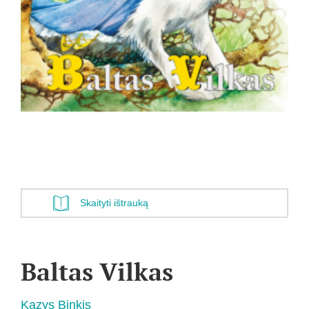
Skaityti ištrauką
Baltas Vilkas
Kazys Binkis