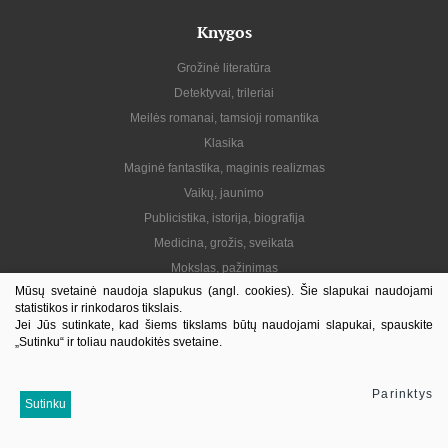
Knygos
Grožinė literatūra
Detektyvai, trileriai
Meilės romanai, tamsioji romantika
Klasika
Maginė fantastika, maginis realizmas
Vaikų, jaunimo
Publicistika, istorija, biografija
Medicina, grožis, sveikata
Mokslas, pažinimas
Mūsų svetainė naudoja slapukus (angl. cookies). Šie slapukai naudojami
Praktinė, gyvenimo būdas
statistikos ir rinkodaros tikslais.
Lietuvių autoriai
Jei Jūs sutinkate, kad šiems tikslams būtų naudojami slapukai, spauskite
„Sutinku“ ir toliau naudokitės svetaine.
El. knygos
Informacija
Parinktys
Sutinku
Kontaktai
Pristatymas