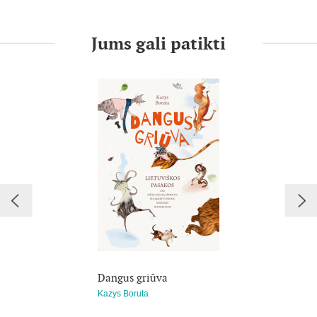
Pasaką apie meilę, ištikimybę ir duoto žodžio galią iliustravo
dailininkė Edita Žumbakytė.
Jums gali patikti
Jaunesniam mokykliniam amžiui.
Dangus griūva
Kazys Boruta