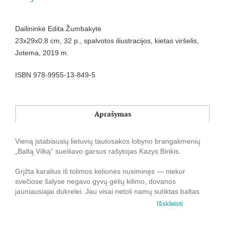
Dailininkė Edita Žumbakytė
23x29x0,8 cm, 32 p., spalvotos iliustracijos, kietas viršelis,
Jotema, 2019 m.
ISBN 978-9955-13-849-5
Aprašymas
Vieną įstabiausių lietuvių tautosakos lobyno brangakmenių
„Baltą Vilką“ sueiliavo garsus rašytojas Kazys Binkis.
Grįžta karalius iš tolimos kelionės nusiminęs ― niekur
svečiose šalyse negavo gyvų gėlių kilimo, dovanos
jauniausiajai dukrelei. Jau visai netoli namų sutiktas baltas
vilkas turi tokį kilimą, tačiau mainais už jį prašo to, ką karalius
Išskleisti
sutiks pirmiausia. Taip Baltam Vilkui buvo pažadėta mylima
dukrelė Gėlelė.