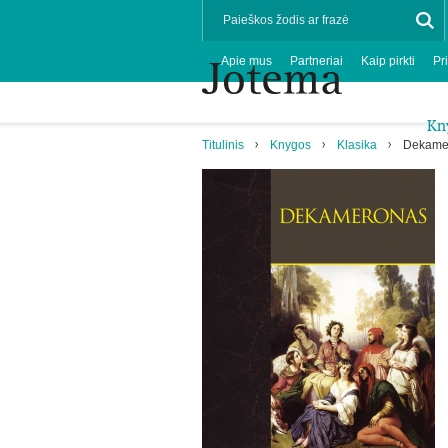
Apie mus
Partneriai
Kaip pirkti
Pr
Kn
Titulinis
Knygos
Klasika
Dekame