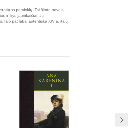
ratūros paminklų. Tai šimto novelių
 ir trys jaunikaičiai. Jų
taip pat labai autentiška XIV a. italų