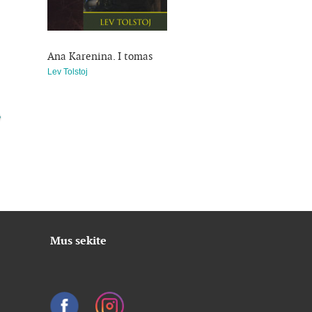
Ana Karenina. I tomas
Tėvas Gorijo
Lev Tolstoj
Honoré de Balzac
Mus sekite