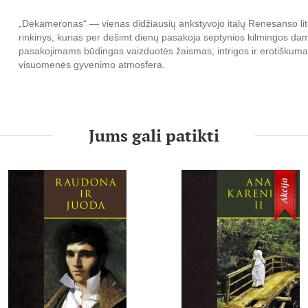
„Dekameronas“ — vienas didžiausių ankstyvojo italų Renesanso lite
rinkinys, kurias per dešimt dienų pasakoja septynios kilmingos damos
pasakojimams būdingas vaizduotės žaismas, intrigos ir erotiškumas, 
visuomenės gyvenimo atmosfera.
Jums gali patikti
Akcija