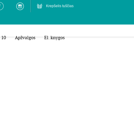
Krepšelis tuščias
 10
Apžvalgos
El. knygos