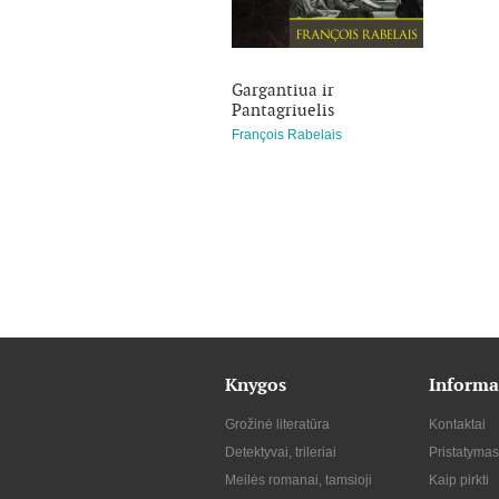
Gargantiua ir
Pantagriuelis
François Rabelais
Knygos
Informa
Grožinė literatūra
Kontaktai
Detektyvai, trileriai
Pristatymas
Meilės romanai, tamsioji
Kaip pirkti