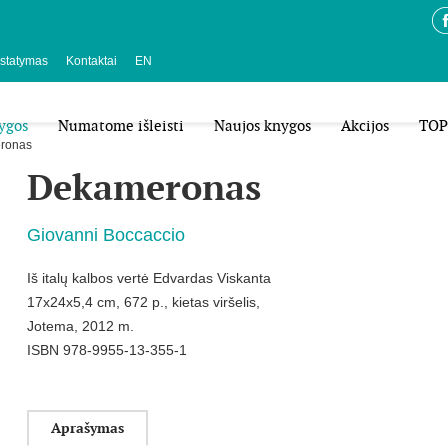
istatymas
Kontaktai
EN
ygos
Numatome išleisti
Naujos knygos
Akcijos
TOP
ronas
Dekameronas
Giovanni Boccaccio
Iš italų kalbos vertė Edvardas Viskanta
17x24x5,4 cm, 672 p., kietas viršelis,
Jotema, 2012 m.
ISBN 978-9955-13-355-1
Aprašymas