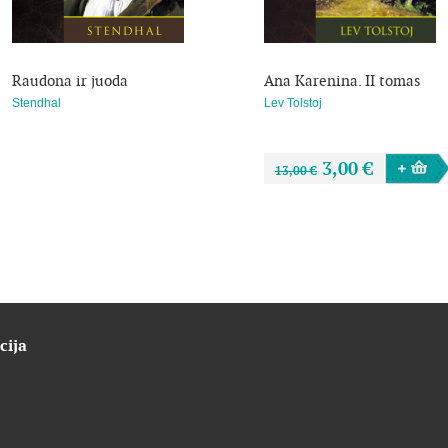
Raudona ir juoda
Ana Karenina. II tomas
Stendhal
Lev Tolstoj
3,00 €
13,00 €
cija