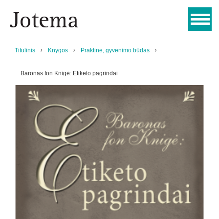
Titulinis
Knygos
Praktinė, gyvenimo būdas
Baronas fon Knigė: Etiketo pagrindai