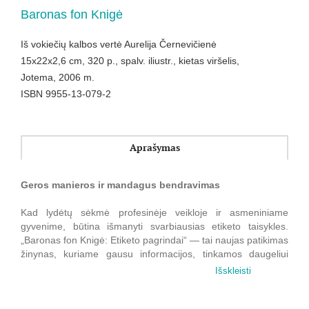
Baronas fon Knigė
Iš vokiečių kalbos vertė Aurelija Černevičienė
15x22x2,6 cm, 320 p., spalv. iliustr., kietas viršelis,
Jotema, 2006 m.
ISBN 9955-13-079-2
Aprašymas
Geros manieros ir mandagus bendravimas
Kad lydėtų sėkmė profesinėje veikloje ir asmeniniame
gyvenime, būtina išmanyti svarbiausias etiketo taisykles.
„Baronas fon Knigė: Etiketo pagrindai“ — tai naujas patikimas
žinynas, kuriame gausu informacijos, tinkamos daugeliui
šiuolaikinio gyvenimo situacijų. Žmogus, siekiantis išmokti
Išskleisti
bendravimo, studijuodamas šią knygą sužinos: