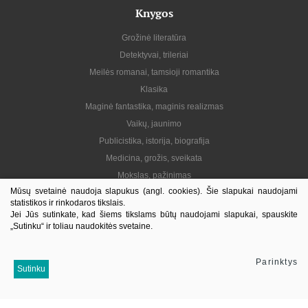
Knygos
Grožinė literatūra
Detektyvai, trileriai
Meilės romanai, tamsioji romantika
Klasika
Maginė fantastika, maginis realizmas
Vaikų, jaunimo
Publicistika, istorija, biografija
Medicina, grožis, sveikata
Mokslas, pažinimas
Mūsų svetainė naudoja slapukus (angl. cookies). Šie slapukai naudojami
Praktinė, gyvenimo būdas
statistikos ir rinkodaros tikslais.
Lietuvių autoriai
Jei Jūs sutinkate, kad šiems tikslams būtų naudojami slapukai, spauskite
„Sutinku“ ir toliau naudokitės svetaine.
El. knygos
Informacija
Parinktys
Sutinku
Kontaktai
Pristatymas