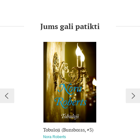
Gydydamasi ankstyvos tėvų netekties skaudulį, Parker Braun
sumano verslą, daugeliui žmonių teikiantį džiaugsmą ir
užimantį visą jos pačios laiką. Parker talentingai vadovauja
„Įžadų“ vestuvių bendrovei ir asmeniškai prižiūri kiekvieną
Jums gali patikti
šventę. Besisukdama neatidėliotinų reikalų rate ji netikėtai
pajunta, kad vis dažniau dėmesio centre atsiduria ne tik
laimingos išpuoselėtos klientės nuotakos, bet ir ji pati.
Parker Braun ateina metas matuotis vestuvių suknelę...
Tobuloji (Bunsboras, #3)
Nora Roberts