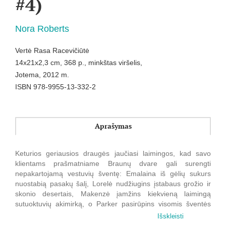
#4)
Nora Roberts
Vertė Rasa Racevičiūtė
14x21x2,3 cm, 368 p., minkštas viršelis,
Jotema, 2012 m.
ISBN 978-9955-13-332-2
Aprašymas
Keturios geriausios draugės jaučiasi laimingos, kad savo
klientams prašmatniame Braunų dvare gali surengti
nepakartojamą vestuvių šventę: Emalaina iš gėlių sukurs
nuostabią pasakų šalį, Lorelė nudžiugins įstabaus grožio ir
skonio desertais, Makenzė įamžins kiekvieną laimingą
sutuoktuvių akimirką, o Parker pasirūpins visomis šventės
detalėmis.
Išskleisti