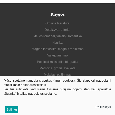
Knygos
Grožinė literatūra
Detektyvai, trileriai
Meilės romanai, tamsioji romantika
Klasika
Maginė fantastika, maginis realizmas
Vaikų, jaunimo
Publicistika, istorija, biografija
Medicina, grožis, sveikata
Mokslas, pažinimas
Mūsų svetainė naudoja slapukus (angl. cookies). Šie slapukai naudojami
Praktinė, gyvenimo būdas
statistikos ir rinkodaros tikslais.
Lietuvių autoriai
Jei Jūs sutinkate, kad šiems tikslams būtų naudojami slapukai, spauskite
„Sutinku“ ir toliau naudokitės svetaine.
El. knygos
Informacija
Parinktys
Sutinku
Kontaktai