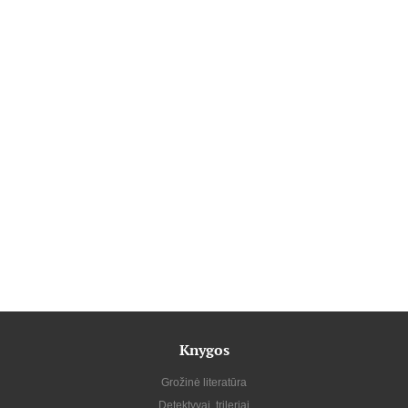
Knygos
Grožinė literatūra
Detektyvai, trileriai