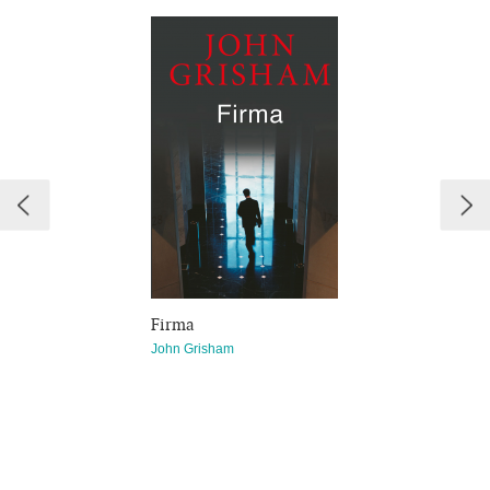
Bet Maiklas nepajėgia atsiplėšti nuo paslapties, išplaukusios į
paviršių iš jo firmos gelmių, nuo įslaptintos bylos, kuri dabar
Maiklo rankose, ir nuo sąmokslo, jau kainavusio žmonėms
gyvybes. Buvę Maiklo partneriai tampa aršiausiais priešais.
Mat jų akimis Maiklas — pavojingiausias žmogus gatvėse...
Firma
John Grisham