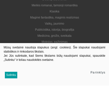
Meilės romanai, tamsioji romantika
Klasika
Maginė fantastika, maginis realizmas
Vaikų, jaunimo
Publicistika, istorija, biografija
Medicina, grožis, sveikata
Mokslas, pažinimas
Mūsų svetainė naudoja slapukus (angl. cookies). Šie slapukai naudojami
Praktinė, gyvenimo būdas
statistikos ir rinkodaros tikslais.
Lietuvių autoriai
Jei Jūs sutinkate, kad šiems tikslams būtų naudojami slapukai, spauskite
„Sutinku“ ir toliau naudokitės svetaine.
El. knygos
Informacija
Parinktys
Sutinku
Kontaktai
Pristatymas
Kaip pirkti
Apie mus
Mus sekite