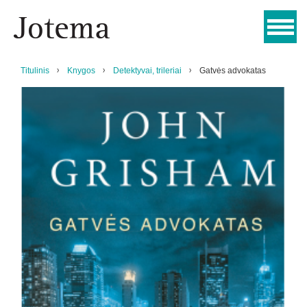
Titulinis
Knygos
Detektyvai, trileriai
Gatvės advokatas