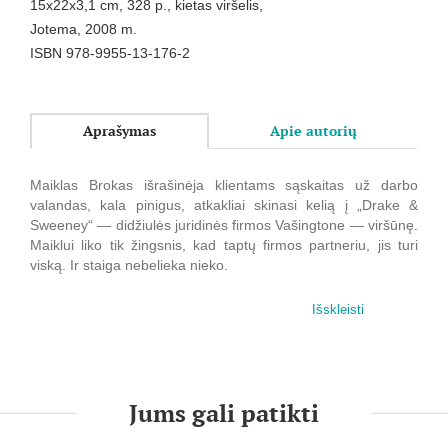
15x22x3,1 cm, 328 p., kietas viršelis,
Jotema, 2008 m.
ISBN 978-9955-13-176-2
Aprašymas
Apie autorių
Maiklas Brokas išrašinėja klientams sąskaitas už darbo
valandas, kala pinigus, atkakliai skinasi kelią į „Drake &
Sweeney“ — didžiulės juridinės firmos Vašingtone — viršūnę.
Maiklui liko tik žingsnis, kad taptų firmos partneriu, jis turi
viską. Ir staiga nebelieka nieko.
Kažkoks benamis prabangiose firmos patalpose paima
Išskleisti
įkaitais devynis jos teisininkus.
Kai drama baigiasi, Mailkas palieka stambią firmą ir išeina
dirbti į gatvę, kur kadaise gyveno jo užpuolikas ir kur
visuomenės atstumtiesiems nuolat reikia advokato, ginančio
Jums gali patikti
jų teises.