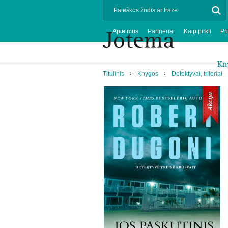
Apie mus
Partneriai
Kaip pirkti
Pr
Kn
Titulinis
Knygos
Detektyvai, trileriai
Akcija