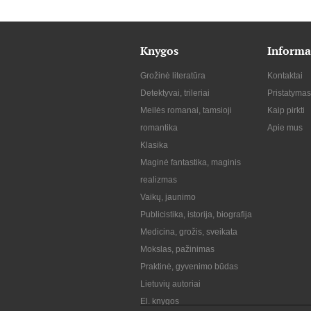
Knygos
Informa
Grožinė literatūra
Kontaktai
Detektyvai, trileriai
Pristatymas
Meilės romanai, tamsioji
Kaip pirkti
romantika
Apie mus
Klasika
Maginė fantastika, maginis
realizmas
Vaikų, jaunimo
Publicistika, istorija, biografija
Medicina, grožis, sveikata
Mokslas, pažinimas
Praktinė, gyvenimo būdas
Lietuvių autoriai
El. knygos