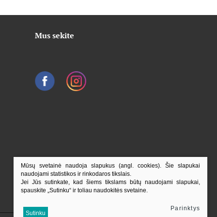
Mus sekite
Mūsų svetainė naudoja slapukus (angl. cookies). Šie slapukai
naudojami statistikos ir rinkodaros tikslais.
Jei Jūs sutinkate, kad šiems tikslams būtų naudojami slapukai,
spauskite „Sutinku“ ir toliau naudokitės svetaine.
Parinktys
Į viršų
Sutinku