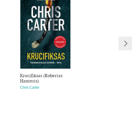
Krucifiksas (Robertas
Niūri žinutė
Hanteris)
Catherine Shepherd
Chris Carter
4,00 €
9,00 €