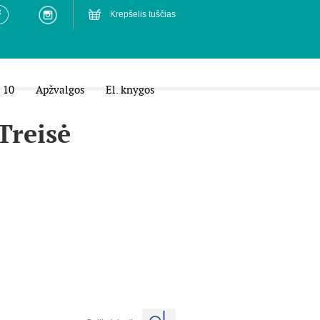
Krepšelis tuščias
 10
Apžvalgos
El. knygos
Treisė