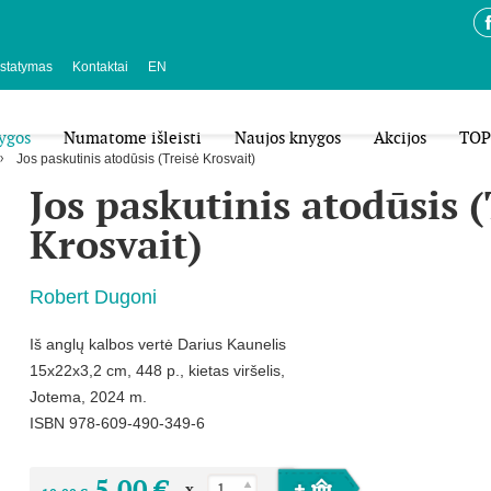
istatymas
Kontaktai
EN
ygos
Numatome išleisti
Naujos knygos
Akcijos
TOP
Jos paskutinis atodūsis (Treisė Krosvait)
Jos paskutinis atodūsis (
Krosvait)
Robert Dugoni
Iš anglų kalbos vertė Darius Kaunelis
15x22x3,2 cm, 448 p., kietas viršelis,
Jotema, 2024 m.
ISBN 978-609-490-349-6
5,00 €
x