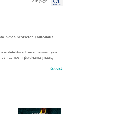
Galite įsigyti
rk Time
s bestselerių autoriaus
ceso detektyvė Treisė Krosvait tęsia
nės traumos, ji įtraukiama į naują
Išskleisti
lyje ima žudyti jaunas moteris. Tuo
aujis nusikaltėlis ar jo kopijuotojas
pasiryžusi sučiupti žudiką ir atskleisti
rosvait išsiaiškina, jog nusikaltimų
oje, kurią teisėsaugos sistemos šulai,