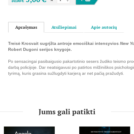
10,00 €
Aprašymas
Atsiliepimai
Apie autorių
Treisė Krosvait sugrįžta antroje emociškai intensyvios
New Yo
Robert Dugoni serijos knygoje.
Po sensacingai pasibaigusio pakartotinio sesers žudiko teismo pro
darbą policijoje. Dar neatsigavusi po patirtos milžiniškos psichologi
tyrimą, kuris grasina sužlugdyti karjerą ar net pačią pražudyti.
Serijinis žudikas Kaubojus pigiuose moteliuose Sietlo šiaurinėje da
pačiu metu detektyvei Krosvait kažkas palieka užuominą, kad šaltakr
nusitaikęs ir į Treisę. Detektyvė, stengdamasi neišsigąsti grasinimo, 
persekiotoją.
Jums gali patikti
Nors įkalčiai labai skurdūs ir, deja, vis dar aptinkama naujų aukų, K
grandinės dešifravimo raktas glūdi senoje žmogžudystės tyrimo byl
įskaitant ir jos viršininką kapitoną Nolaską, linkę laikyti palaidotą.