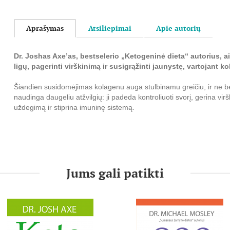
Aprašymas
Atsiliepimai
Apie autorių
Dr. Joshas Axe’as, bestselerio „Ketogeninė dieta“ autorius, ai
ligų, pagerinti virškinimą ir susigrąžinti jaunystę, vartojant k
Šiandien susidomėjimas kolagenu auga stulbinamu greičiu, ir ne be
naudinga daugeliu atžvilgių: ji padeda kontroliuoti svorį, gerina vi
uždegimą ir stiprina imuninę sistemą.
Kolagenas aprūpina organizmą aminorūgštimis ir kitomis svarbiomis
reikalingas visiems žmonėms: naujagimiams, vaikams, vyresnio am
sportininkams, nėščiosioms, žindančioms motinoms. Kalbant pap
medžiagų, esančių kolageno gausiuose produktuose, patiriame d
virškinimo sutrikimų ir kitų negalavimų. O dauguma žmonių kola
Jums gali patikti
gali prailginti mūsų gyvenimą, padaryti jį sveikesnį ir gražesnį.
Knygoje „Kolageninė dieta“ dr. J. Axe’as išsamiai aiškina, kaip kol
organizmo dalių struktūrinį vientisumą. Ją perskaitę, sužinosite, ko
nagams, kaulams, tarpslanksteliniams diskams, sąnariams, raiščiam