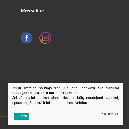
Mus sekite
Mūsų svetainė naudoja slapukus (angl. cookies). Šie slapukai
naudojami statistikos ir rinkodaros tikslais.
Jei Jūs sutinkate, kad šiems tikslams būtų naudojami slapukai,
spauskite „Sutinku“ ir toliau naudokitės svetaine.
Parinktys
Į viršų
Sutinku