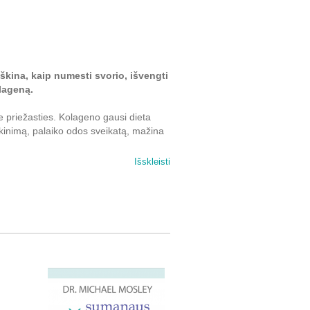
škina, kaip numesti svorio, išvengti
olageną.
 priežasties. Kolageno gausi dieta
rškinimą, palaiko odos sveikatą, mažina
Išskleisti
 medžiagomis, todėl jis yra gyvybiškai
žiaus vyrams ir moterims,
rastai, kai mes negauname naudingų
augiau traumų, kenčiame nuo skausmų,
geno gauna nepakankamai. Šis baltymas
agenas padeda palaikyti kone visų
kį poveikį jūsų odai, plaukams,
s, kraujagyslių sienelėms ir