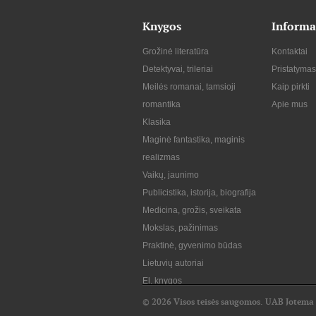
Knygos
Informa
Grožinė literatūra
Kontaktai
Detektyvai, trileriai
Pristatymas
Meilės romanai, tamsioji
Kaip pirkti
romantika
Apie mus
Klasika
Maginė fantastika, maginis
realizmas
Vaikų, jaunimo
Publicistika, istorija, biografija
Medicina, grožis, sveikata
Mokslas, pažinimas
Praktinė, gyvenimo būdas
Lietuvių autoriai
El. knygos
© 2026 Visos teisės saugomos. UAB Jotema