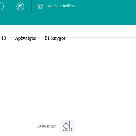
Krepšelis tuščias
 10
Apžvalgos
El. knygos
Galite įsigyti