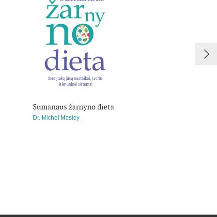
tą žadinančių patiekalų receptų ir
atlikti, kad paskatintumėte organizmą
ytai nuvertintos medžiagos teikiamą
Sumanaus žarnyno dieta
8 savaičių glikemi
mažinanti dieta
Dr. Michel Mosley
Dr. Michael Mosley