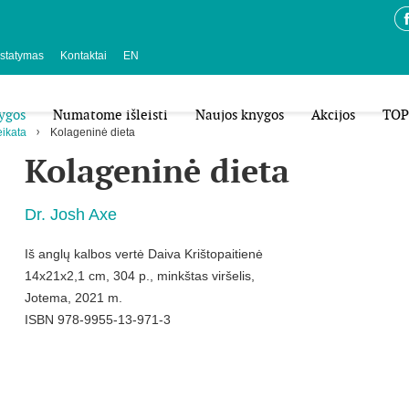
istatymas
Kontaktai
EN
ygos
Numatome išleisti
Naujos knygos
Akcijos
TOP
eikata
Kolageninė dieta
Kolageninė dieta
Dr. Josh Axe
Iš anglų kalbos vertė Daiva Krištopaitienė
14x21x2,1 cm, 304 p., minkštas viršelis,
Jotema, 2021 m.
ISBN 978-9955-13-971-3