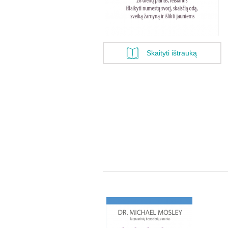
Skaityti ištrauką