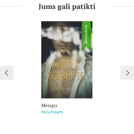
Dailininkas Eštonas Arčeris žino, kad jo brolis nepakeltų
Jums gali patikti
rankos nei prieš save, nei prieš kitus. Jis įkalba Lilą,
vienintelę liudininkę, padėti išsiaiškinti, kas atsitiko. Ešo
troškimas nutapyti ją yra toks pat stiprus kaip geismas ją
Bestseleris
paliesti. Tačiau tyrimas įsuka juos į išrinktųjų ratą, kuriame
perkamos, parduodamos, pralošiamos bei vagiamos
neįkainojamos vertybės, kuriame tai, ką turi, parodo, kas esi,
o tai, ko trokšti, tampa pavojinga manija...
Melagis
Nora Roberts