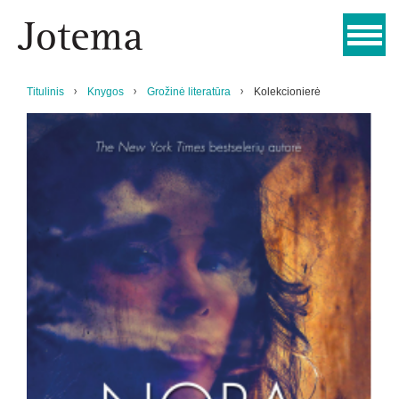
Titulinis
Knygos
Grožinė literatūra
Kolekcionierė