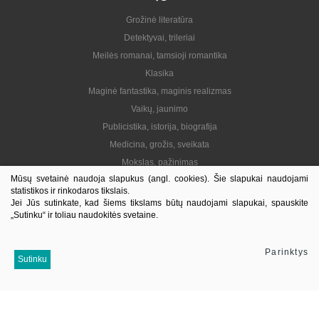
Grožinė literatūra
Detektyvai, trileriai
Meilės romanai, tamsioji romantika
Klasika
Maginė fantastika, maginis realizmas
Vaikų, jaunimo
Publicistika, istorija, biografija
Medicina, grožis, sveikata
Mokslas, pažinimas
Mūsų svetainė naudoja slapukus (angl. cookies). Šie slapukai naudojami
Praktinė, gyvenimo būdas
statistikos ir rinkodaros tikslais.
Lietuvių autoriai
Jei Jūs sutinkate, kad šiems tikslams būtų naudojami slapukai, spauskite
„Sutinku“ ir toliau naudokitės svetaine.
El. knygos
Informacija
Parinktys
Sutinku
Kontaktai
Pristatymas
Kaip pirkti