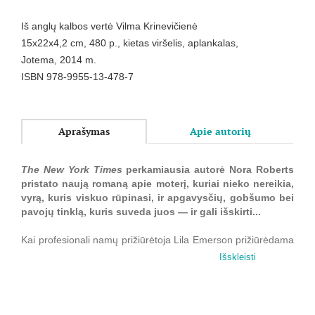
Iš anglų kalbos vertė Vilma Krinevičienė
15x22x4,2 cm, 480 p., kietas viršelis, aplankalas,
Jotema, 2014 m.
ISBN 978-9955-13-478-7
Aprašymas
Apie autorių
The New York Times
perkamiausia autorė Nora Roberts
pristato naują romaną apie moterį, kuriai nieko nereikia,
vyrą, kuris viskuo rūpinasi, ir apgavysčių, gobšumo bei
pavojų tinklą, kuris suveda juos — ir gali išskirti...
Kai profesionali namų prižiūrėtoja Lila Emerson prižiūrėdama
eilinį butą tampa nužudymo ar savižudybės liudininke, jos
Išskleisti
įprastas gyvenimas apsiverčia aukštyn kojomis. Staiga
moteris, neturinti jokių nuolatinių saitų, pasijunta beveik
trokštanti pastovumo...