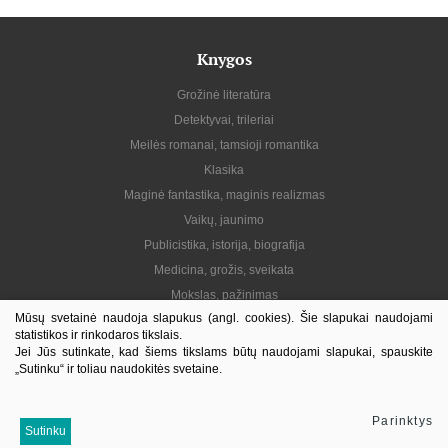
Knygos
Grožinė literatūra
Detektyvai, trileriai
Meilės romanai, tamsioji romantika
Klasika
Maginė fantastika, maginis realizmas
Vaikų, jaunimo
Publicistika, istorija, biografija
Medicina, grožis, sveikata
Mokslas, pažinimas
Mūsų svetainė naudoja slapukus (angl. cookies). Šie slapukai naudojami
Praktinė, gyvenimo būdas
statistikos ir rinkodaros tikslais.
Lietuvių autoriai
Jei Jūs sutinkate, kad šiems tikslams būtų naudojami slapukai, spauskite
„Sutinku“ ir toliau naudokitės svetaine.
El. knygos
Informacija
Parinktys
Sutinku
Kontaktai