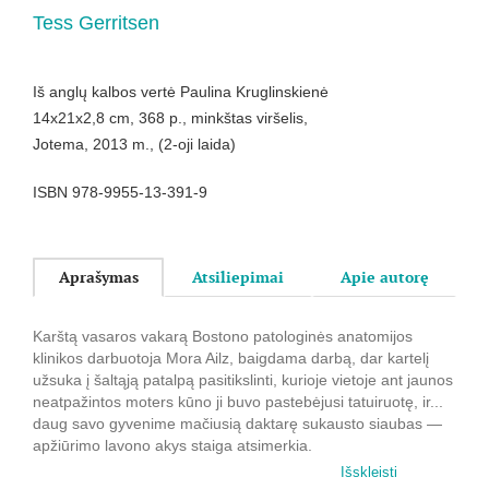
Tess Gerritsen
Iš anglų kalbos vertė Paulina Kruglinskienė
14x21x2,8 cm, 368 p., minkštas viršelis,
Jotema, 2013 m., (2-oji laida)
ISBN 978-9955-13-391-9
Aprašymas
Atsiliepimai
Apie autorę
Karštą vasaros vakarą Bostono patologinės anatomijos
klinikos darbuotoja Mora Ailz, baigdama darbą, dar kartelį
užsuka į šaltąją patalpą pasitikslinti, kurioje vietoje ant jaunos
neatpažintos moters kūno ji buvo pastebėjusi tatuiruotę, ir...
daug savo gyvenime mačiusią daktarę sukausto siaubas —
apžiūrimo lavono akys staiga atsimerkia.
Išskleisti