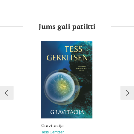
Atsigavusi moteris skubiai vežama į ligoninę, o ten nutinka
sunkiai suvokiami dalykai...
Jums gali patikti
Gravitacija
Tess Gerritsen