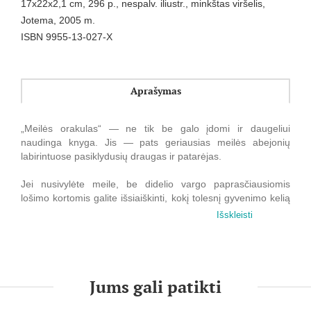
17x22x2,1 cm, 296 p., nespalv. iliustr., minkštas viršelis,
Jotema, 2005 m.
ISBN 9955-13-027-X
Aprašymas
„Meilės orakulas“ — ne tik be galo įdomi ir daugeliui
naudinga knyga. Jis — pats geriausias meilės abejonių
labirintuose pasiklydusių draugas ir patarėjas.
Jei nusivylėte meile, be didelio vargo paprasčiausiomis
lošimo kortomis galite išsiaiškinti, kokį tolesnį gyvenimo kelią
jums kloja likimas.
Išskleisti
Norite sužinoti, kokio charakterio yra tas patrauklus
viengungis iš gretimo kabineto, domitės, kaip pagerinti
santykius su nuolatiniu partneriu, ar manote, kad netikėta
vakarykštė pažintis gali peraugti į romantiškus santykius?
Jums gali patikti
Štai jums „Meilės orakulas“, patikimas vadovas.