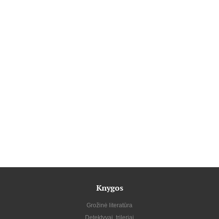
Knygos
Grožinė literatūra
Detektyvai, trileriai