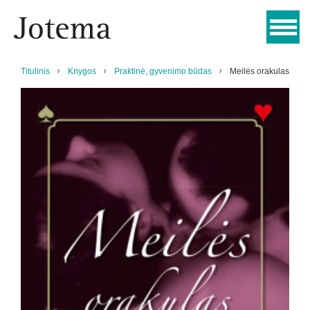
Titulinis
Knygos
Praktinė, gyvenimo būdas
Meilės orakulas