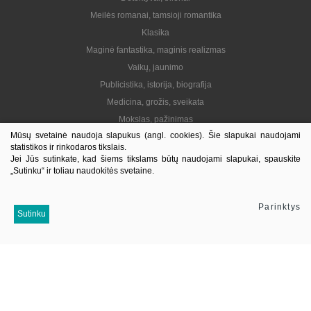
Meilės romanai, tamsioji romantika
Klasika
Maginė fantastika, maginis realizmas
Vaikų, jaunimo
Publicistika, istorija, biografija
Medicina, grožis, sveikata
Mokslas, pažinimas
Mūsų svetainė naudoja slapukus (angl. cookies). Šie slapukai naudojami
Praktinė, gyvenimo būdas
statistikos ir rinkodaros tikslais.
Lietuvių autoriai
Jei Jūs sutinkate, kad šiems tikslams būtų naudojami slapukai, spauskite
„Sutinku“ ir toliau naudokitės svetaine.
El. knygos
Informacija
Parinktys
Sutinku
Kontaktai
Pristatymas
Kaip pirkti
Apie mus
Mus sekite