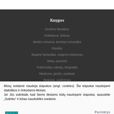
Knygos
Grožinė literatūra
Detektyvai, trileriai
Meilės romanai, tamsioji romantika
Klasika
Maginė fantastika, maginis realizmas
Vaikų, jaunimo
Publicistika, istorija, biografija
Medicina, grožis, sveikata
Mokslas, pažinimas
Mūsų svetainė naudoja slapukus (angl. cookies). Šie slapukai naudojami
Praktinė, gyvenimo būdas
statistikos ir rinkodaros tikslais.
Lietuvių autoriai
Jei Jūs sutinkate, kad šiems tikslams būtų naudojami slapukai, spauskite
„Sutinku“ ir toliau naudokitės svetaine.
El. knygos
Informacija
Parinktys