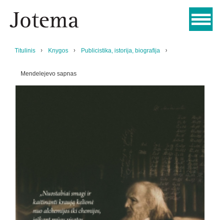
Titulinis
Knygos
Publicistika, istorija, biografija
Mendelejevo sapnas