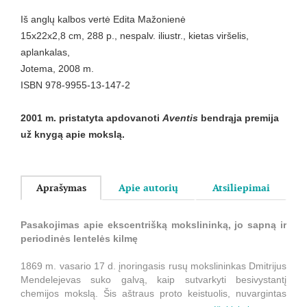
Iš anglų kalbos vertė Edita Mažonienė
15x22x2,8 cm, 288 p., nespalv. iliustr., kietas viršelis,
aplankalas,
Jotema, 2008 m.
ISBN 978-9955-13-147-2
2001 m. pristatyta apdovanoti
Aventis
bendrąja premija
už knygą apie mokslą.
Aprašymas
Apie autorių
Atsiliepimai
Pasakojimas apie ekscentrišką mokslininką, jo sapną ir
periodinės lentelės kilmę
1869 m. vasario 17 d. įnoringasis rusų mokslininkas Dmitrijus
Mendelejevas suko galvą, kaip sutvarkyti besivystantį
chemijos mokslą. Šis aštraus proto keistuolis, nuvargintas