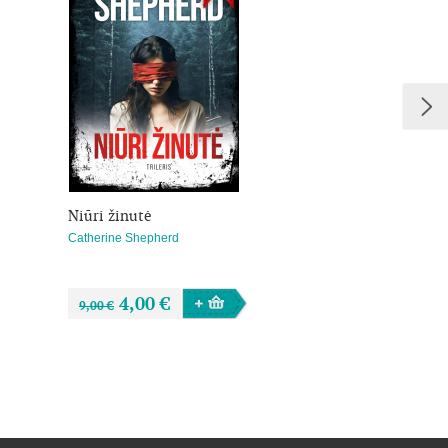
Niūri žinutė
Keršto vasara
Catherine Shepherd
Andreas Gruber
4,00 €
10,00 €
9,00 €