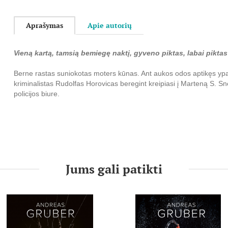
Aprašymas
Apie autorių
Vieną kartą, tamsią bemiegę naktį, gyveno piktas, labai piktas 
Berne rastas suniokotas moters kūnas. Ant aukos odos aptikęs ypa
kriminalistas Rudolfas Horovicas beregint kreipiasi į Marteną S. Sn
policijos biure.
Po kurio laiko šis itin ekscentriškas Nyderlandų kilmės tyrėjas ka
atvyksta į Berną. Juodu apžiūri nusikaltimo vietą ir palaikus. Netru
žmogžudystė tėra pirma iš itin kruvinų nusikaltimų serijos ir siejasi
Sneideris išaiškino prieš daug metų. Tada, po sekinančių gaudynių,
protingą ir žiaurų serijinį žudiką Pitą van Loną.
Jums gali patikti
Dabar žudikas sėdi kalėjime mažoje uolėtoje Flensburgo fiordų sal
vesti grupinius terapijos seansus, kuriuose dalyvauja ir Pitas van 
ir pelės žaidimas, turintis įtakos ir dabartiniams tyrimams.
Sneideris su Sabina seka kruvinais žudiko pėdsakais. Tačiau, norint 
trūksta paskutinės dėlionės detalės. Atrodo, ji paslėpta tolimoje Mar