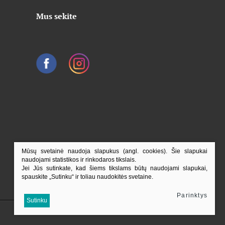
Mus sekite
Mūsų svetainė naudoja slapukus (angl. cookies). Šie slapukai
naudojami statistikos ir rinkodaros tikslais.
Jei Jūs sutinkate, kad šiems tikslams būtų naudojami slapukai,
spauskite „Sutinku“ ir toliau naudokitės svetaine.
Parinktys
Į viršų
Sutinku