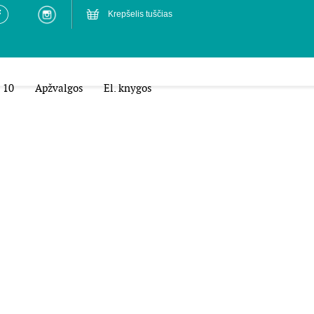
Krepšelis tuščias
 10
Apžvalgos
El. knygos