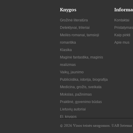
Knygos
Informa
Grožinė literatūra
Kontaktai
Detektyvai, trileriai
Pristatymas
Meilės romanai, tamsioji
Kaip pirkti
romantika
Apie mus
Klasika
Maginė fantastika, maginis
realizmas
Vaikų, jaunimo
Publicistika, istorija, biografija
Medicina, grožis, sveikata
Mokslas, pažinimas
Praktinė, gyvenimo būdas
Lietuvių autoriai
El. knygos
© 2026 Visos teisės saugomos. UAB Jotema