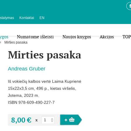
istatymas
Kontaktai
EN
ygos
Numatome išleisti
Naujos knygos
Akcijos
TOP
Mirties pasaka
Mirties pasaka
Andreas Gruber
Iš vokiečių kalbos vertė Laima Kuprienė
15x22x3,5 cm, 496 p., kietas viršelis,
Jotema, 2023 m.
ISBN 978-609-490-227-7
8,00 €
x