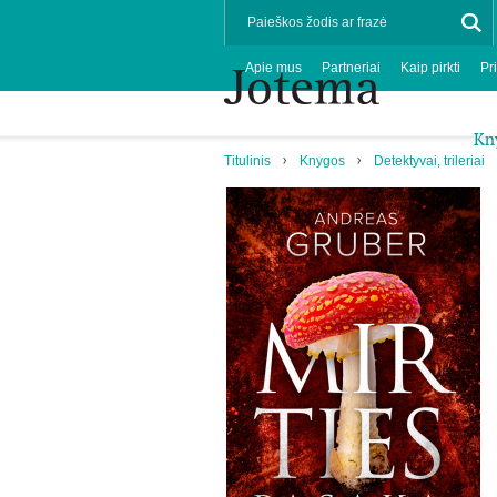
Apie mus
Partneriai
Kaip pirkti
Pr
Kn
Titulinis
Knygos
Detektyvai, trileriai