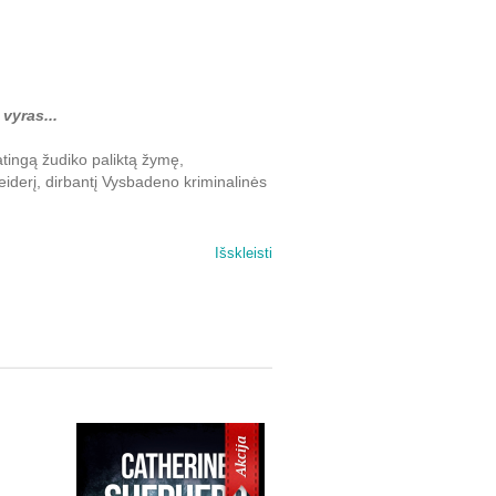
vyras...
tingą žudiko paliktą žymę,
eiderį, dirbantį Vysbadeno kriminalinės
rtu su jauna kolege Sabina Nemec
Išskleisti
kus paaiškėja, kad pastaroji
 su kita nužudymų virtine, kurią
 Sneideris pasiuntė už grotų labai
oje. Ten jauna psichologė Hana turėtų
Lonas. Tarp jų prasideda įtemptas katės
Akcija
galutinai įrodyti įtariamojo kaltę,
teno S. Sneiderio praeityje...