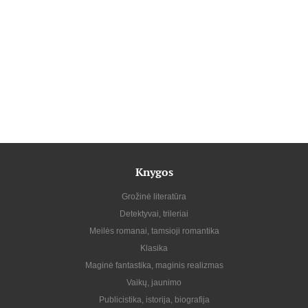
Knygos
Grožinė literatūra
Detektyvai, trileriai
Meilės romanai, tamsioji romantika
Klasika
Maginė fantastika, maginis realizmas
Vaikų, jaunimo
Publicistika, istorija, biografija