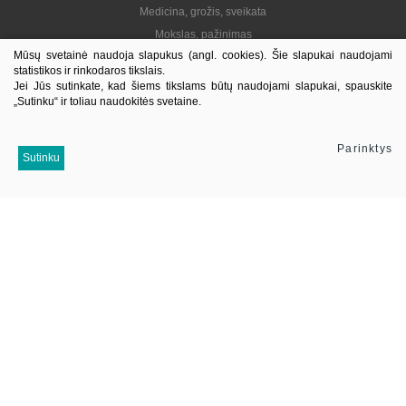
Medicina, grožis, sveikata
Mokslas, pažinimas
Mūsų svetainė naudoja slapukus (angl. cookies). Šie slapukai naudojami
Praktinė, gyvenimo būdas
statistikos ir rinkodaros tikslais.
Lietuvių autoriai
Jei Jūs sutinkate, kad šiems tikslams būtų naudojami slapukai, spauskite
„Sutinku“ ir toliau naudokitės svetaine.
El. knygos
Informacija
Parinktys
Sutinku
Kontaktai
Pristatymas
Kaip pirkti
Apie mus
Mus sekite
Į viršų
© 2026 Visos teisės saugomos. UAB Jotema