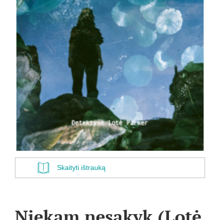
Skaityti ištrauką
Niekam nesakyk (Lotė