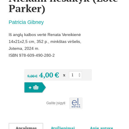
Parker)
Patricia Gibney
Iš anglų kalbos vertė Renata Vereikienė
14x21x2,5 cm, 352 p., minkštas viršelis,
Jotema, 2024 m.
ISBN 978-609-490-280-2
4,00 €
x
9,00 €
Galite įsigyti
Aprašymas
Atsiliepimai
Apie autorę