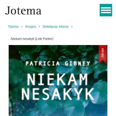
Titulinis
Knygos
Detektyvai, trileriai
Niekam nesakyk (Lotė Parker)
Akcija