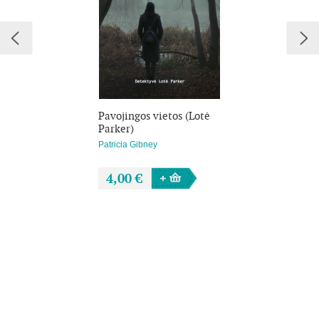
Jei mėgstate Kariną Slaughter, Robertą Dugonį bei
Rachelę Abbott, jums patiks ir naujausias kraują
stingdantis Patricios Gibney trileris. Skaitydami „Niekam
nesakyk“ spėliosite iki paskutinio puslapio.
Pavojingos vietos (Lotė
Parker)
Patricia Gibney
4,00 €