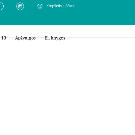
Krepšelis tuščias
 10
Apžvalgos
El. knygos