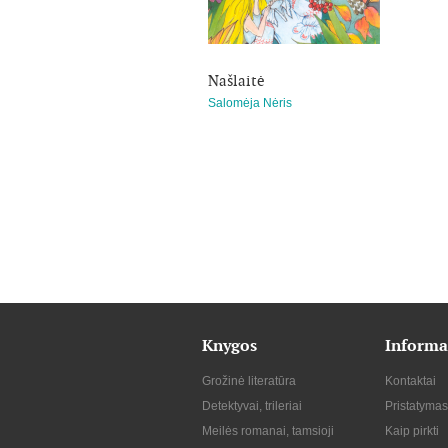
Našlaitė
Salomėja Nėris
Knygos
Informa
Grožinė literatūra
Kontaktai
Detektyvai, trileriai
Pristatymas
Meilės romanai, tamsioji
Kaip pirkti