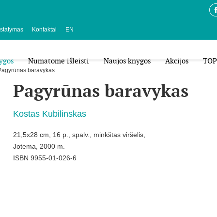
istatymas
Kontaktai
EN
ygos
Numatome išleisti
Naujos knygos
Akcijos
TOP
Pagyrūnas baravykas
Pagyrūnas baravykas
Kostas Kubilinskas
21,5x28 cm, 16 p., spalv., minkštas viršelis,
Jotema, 2000 m.
ISBN 9955-01-026-6