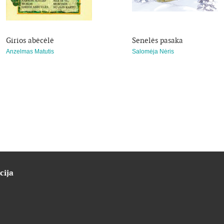
Girios abėcėlė
Senelės pasaka
Anzelmas Matutis
Salomėja Nėris
cija