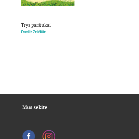
Trys paršiukai
Nepraustasis,
neskustasis, nekirp
Dovilė Zelčiūtė
katinas
Kostas Kubilinskas
Mus sekite