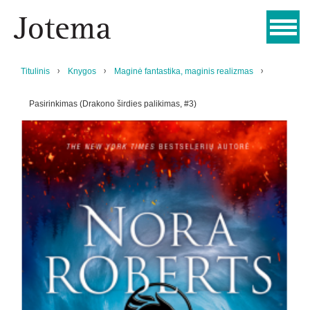
Titulinis
Knygos
Maginė fantastika, maginis realizmas
Pasirinkimas (Drakono širdies palikimas, #3)