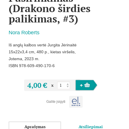
(Drakono širdies
palikimas, #3)
Nora Roberts
Iš anglų kalbos vertė Jurgita Jėrinaitė
15x22x3,4 cm, 480 p., kietas viršelis,
Jotema, 2023 m.
ISBN 978-609-490-170-6
4,00 €
x
Galite įsigyti
Aprašymas
Atsiliepimai