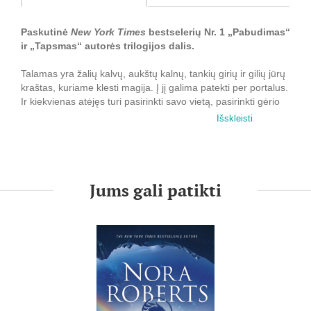
Paskutinė
New York Times
bestselerių Nr. 1 „Pabudimas“
ir „Tapsmas“ autorės trilogijos dalis.
Talamas yra žalių kalvų, aukštų kalnų, tankių girių ir gilių jūrų
kraštas, kuriame klesti magija. Į jį galima patekti per portalus.
Ir kiekvienas atėjęs turi pasirinkti savo vietą, pasirinkti gėrio
ar blogio pusę, karą ar taiką, gyvenimą ar mirtį...
Išskleisti
Brina Šivona Keli augo žmonių pasaulyje ir net neįtarė apie
tikrąją savo prigimtį. Dabar ji yra Talame ir bando išgyti po
siaubingo mūšio ir skaudžių praradimų. Jos senelis, tamsusis
dievas Odranas, kol kas įveiktas, o jo bandymas valdyti
Jums gali patikti
Talamą ir Briną — sustabdytas. Kol kas.
Priešas išstumtas, portalas užrakintas, metas ilsėtis ir ruoštis.
Brina skleidžia savo sparnus ir suvokia anksčiau nepatirtą
galią. Metas tinkamas švęsti: Airijoje ir Talame sutikti
pirmąsias Kalėdas, saulėgrįžą, vestuves ir naujos gyvybės
atėjimą. Ir po sielvarto vėl atrasti džiaugsmą. Brina panyra į
knygų rašymą. Kai vyriausiojo pareigos leidžia, būna su
Kiganu, kuris moko ją kautis ir kurį jau spėjo pamilti.