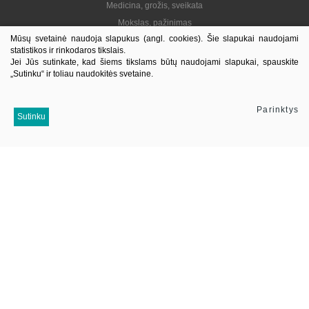
Medicina, grožis, sveikata
Mokslas, pažinimas
Mūsų svetainė naudoja slapukus (angl. cookies). Šie slapukai naudojami
Praktinė, gyvenimo būdas
statistikos ir rinkodaros tikslais.
Lietuvių autoriai
Jei Jūs sutinkate, kad šiems tikslams būtų naudojami slapukai, spauskite
„Sutinku“ ir toliau naudokitės svetaine.
El. knygos
Informacija
Parinktys
Sutinku
Kontaktai
Pristatymas
Kaip pirkti
Apie mus
Mus sekite
Į viršų
© 2026 Visos teisės saugomos. UAB Jotema