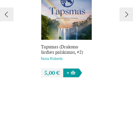
Kiganas atsiduria šalia, kai pamišusi dėl galios Odrano
ragana pasirodo merginai sapne ir, juodosios magijos rituale
aukodama nekaltuosius, rengiasi žiauriai sunaikinti Briną.
Netrukus su Kiganu ir visu Talamu mergina pasieks tuos,
kuriuos trūks plyš reikia išvaduoti, ir stos prieš tamsą,
pasitelkusi vienintelius savo ginklus: kalaviją, magiją... ir
Tapsmas (Drakono
drąsą.
širdies palikimas, #2)
Nora Roberts
5,00 €