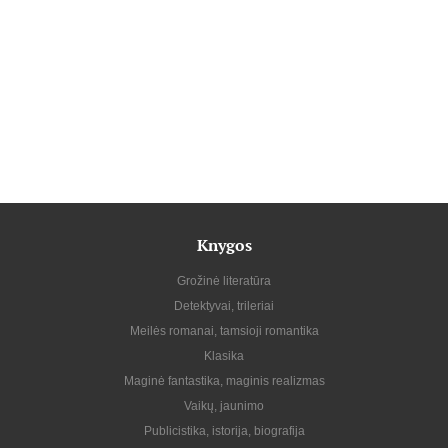
Knygos
Grožinė literatūra
Detektyvai, trileriai
Meilės romanai, tamsioji romantika
Klasika
Maginė fantastika, maginis realizmas
Vaikų, jaunimo
Publicistika, istorija, biografija