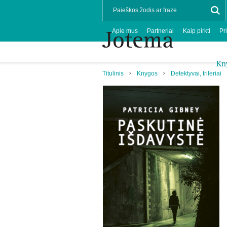
Apie mus
Partneriai
Kaip pirkti
Pr
Kn
Titulinis
Knygos
Detektyvai, trileriai