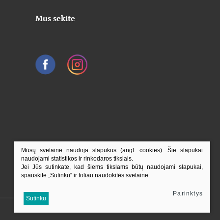
Mus sekite
Mūsų svetainė naudoja slapukus (angl. cookies). Šie slapukai
naudojami statistikos ir rinkodaros tikslais.
Jei Jūs sutinkate, kad šiems tikslams būtų naudojami slapukai,
spauskite „Sutinku“ ir toliau naudokitės svetaine.
Parinktys
Į viršų
Sutinku