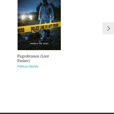
s Abbott knygos, jus tikrai įtrauks
vers spėlioti iki paskutinio
Pagrobtosios (Lotė
Dingusieji (Lotė P
Parker)
Patricia Gibney
Patricia Gibney