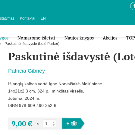
istatymas
Kontaktai
EN
ygos
Numatome išleisti
Naujos knygos
Akcijos
TOP
Paskutinė išdavystė (Lotė Parker)
Paskutinė išdavystė (Lot
Patricia Gibney
Iš anglų kalbos vertė Ignė Norvaišaitė-Aleliūnienė
14x21x2,3 cm, 324 p., minkštas viršelis,
Jotema, 2024 m.
ISBN 978-609-490-352-6
9,00 €
x