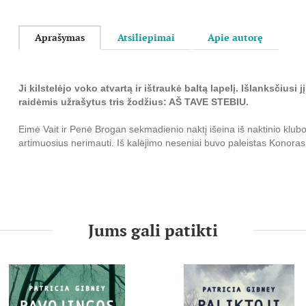
Aprašymas
Atsiliepimai
Apie autorę
Ji kilstelėjo voko atvartą ir ištraukė baltą lapelį. Išlanksčiusi
raidėmis užrašytus tris žodžius: AŠ TAVE STEBIU.
Eimė Vait ir Penė Brogan sekmadienio naktį išeina iš naktinio klubo,
artimuosius nerimauti. Iš kalėjimo neseniai buvo paleistas Konoras
neapykanta Eimei, mat per ją pateko už grotų.
Po kelių dienų kruvini merginų kūnai randami apleistame pastate ir
Lotei Parker.
Kol ji aiškinasi, ką paskutinėmis gyvenimo dienomis veikė Penė i
Jums gali patikti
komplekse randamos dar dvi nužudytos merginos. Įsitraukusi į iki š
nepastebi, kad kažkas seka kiekvieną jos žingsnį.
Netrukus miestelio centre dingsta Lotės dukterys Keitė ir Kloja. 
žudikas, Lotė supranta patekusi į itin pavojingą situaciją.