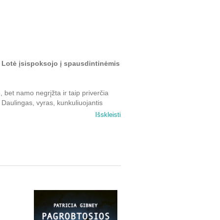
 jį Lotė įsispoksojo į spausdintinėmis
 bet namo negrįžta ir taip priverčia
 Daulingas, vyras, kunkuliuojantis
Išskleisti
 bylos tyrimas patikimas detektyvei
r Eimė, prabangiame daugiabučių
iol sudėtingiausią tyrimą, Lotė
Kaustoma siaubo, kad mergaites pagrobė