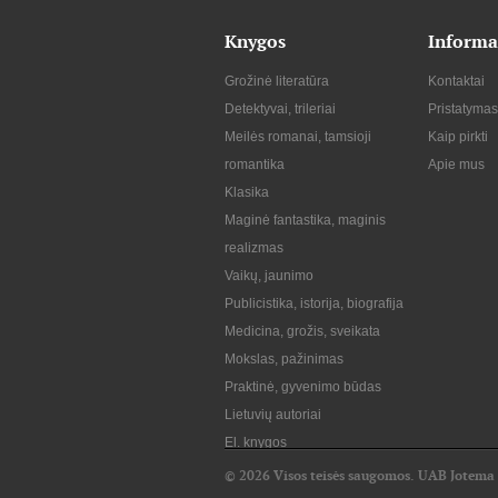
Knygos
Informa
Grožinė literatūra
Kontaktai
Detektyvai, trileriai
Pristatymas
Meilės romanai, tamsioji
Kaip pirkti
romantika
Apie mus
Klasika
Maginė fantastika, maginis
realizmas
Vaikų, jaunimo
Publicistika, istorija, biografija
Medicina, grožis, sveikata
Mokslas, pažinimas
Praktinė, gyvenimo būdas
Lietuvių autoriai
El. knygos
© 2026 Visos teisės saugomos. UAB Jotema