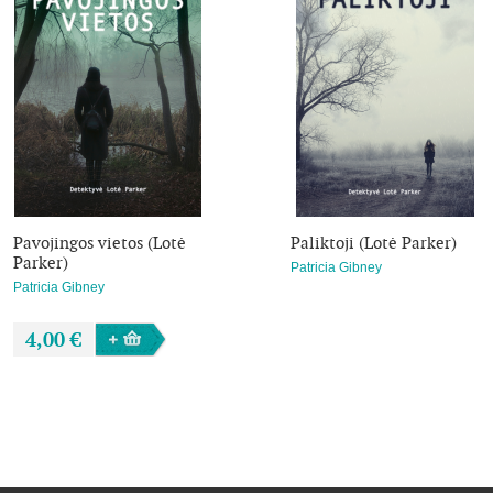
Jei jums patinka Angelos Marsons, Roberto Dugonio ir Rachelė
šis kaustantis Patricios Gibney trileris. „Paskutinė išdavystė“ 
puslapio.
Pavojingos vietos (Lotė
Paliktoji (Lotė Parker)
Parker)
Patricia Gibney
Patricia Gibney
4,00 €