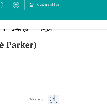
Krepšelis tuščias
 10
Apžvalgos
El. knygos
ė Parker)
Galite įsigyti