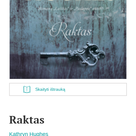
Skaityti ištrauką
Raktas
Kathryn Hughes