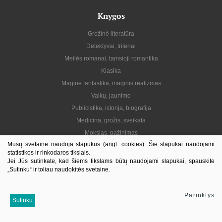
Knygos
Grožinė literatūra
Detektyvai, trileriai
Meilės romanai, tamsioji romantika
Klasika
Maginė fantastika, maginis realizmas
Vaikų, jaunimo
Publicistika, istorija, biografija
Medicina, grožis, sveikata
Mokslas, pažinimas
Mūsų svetainė naudoja slapukus (angl. cookies). Šie slapukai naudojami
Praktinė, gyvenimo būdas
statistikos ir rinkodaros tikslais.
Lietuvių autoriai
Jei Jūs sutinkate, kad šiems tikslams būtų naudojami slapukai, spauskite
„Sutinku“ ir toliau naudokitės svetaine.
El. knygos
Informacija
Parinktys
Sutinku
Kontaktai
Pristatymas