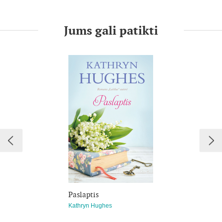
prieglaudos slauge mokine. Ten ji sutinka pacientę, į
prieglaudą tėvo atvežtą jauną merginą, ir gydytoją,
susidomėjusį naujais, anksčiau netaikytais psichikos ligonių
Jums gali patikti
gydymo metodais. Slaugė Elena net neįsivaizduoja, kad jos
priimtas sprendimas negrįžtamai pakeis jų visų gyvenimus.
2006-ieji
Sarą traukte traukia į apleistą Ambergeito pamišėlių
prieglaudą. Tyrinėdama tuščius koridorius ji aptinka
lagaminą, kuris priklausė prieš 50 metų į prieglaudą priimtai
pacientei. Sukrečiantis radinys lagamine padeda Sarai
atskleisti pamirštą istoriją apie tragediją, prarastą meilę ir
seną skriaudą, kurią gali ištaisyti tik ji...
Paslaptis
Kathryn Hughes