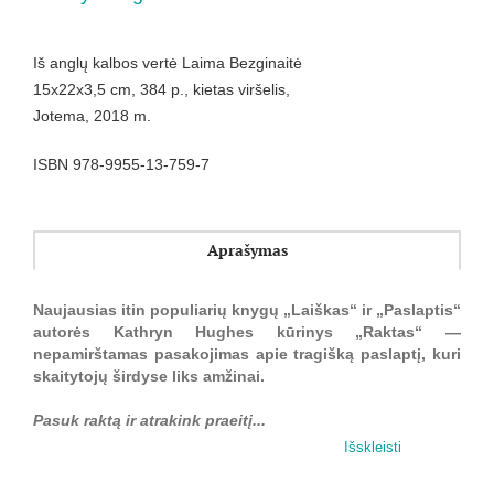
Iš anglų kalbos vertė Laima Bezginaitė
15x22x3,5 cm, 384 p., kietas viršelis,
Jotema, 2018 m.
ISBN 978-9955-13-759-7
Aprašymas
Naujausias itin populiarių knygų „Laiškas“ ir
„
Paslaptis
“
autorės Kathryn Hughes kūrinys „Raktas“ —
nepamirštamas pasakojimas apie tragišką paslaptį, kuri
skaitytojų širdyse liks amžinai.
Pasuk raktą ir atrakink praeitį...
Išskleisti
1956-ieji
Elena Krosbi tampa Ambergeito grafystės pamišėlių