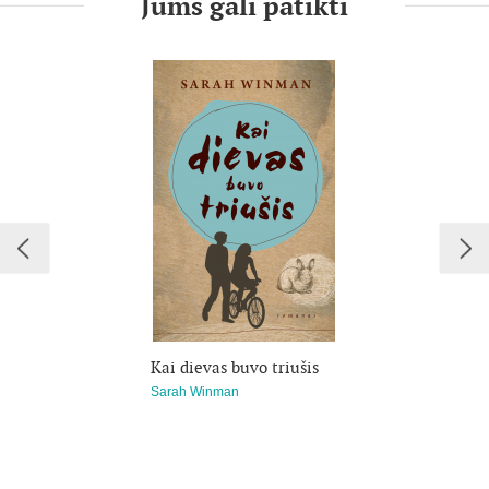
Jums gali patikti
išlieka mūsų mintyse.
SKAUSMINGAS KRYTIS yra viena iš šių knygų.
SKAUSMINGAS KRYTIS, papasakotas pagrindinio herojaus
balsu, stulbinamai piešia vieno žmogaus smukimą į psichinę
ligą. Tai drąsus ir novatoriškas romanas, vienas įdomiausių
naujų balsų šiuolaikinėje grožinėje literatūroje.
Kai dievas buvo triušis
Sarah Winman