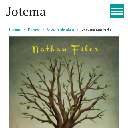
Titulinis
Knygos
Grožinė literatūra
Skausmingas krytis