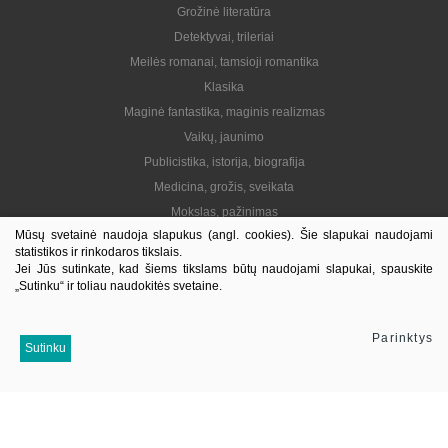
Grožinė literatūra
Detektyvai, trileriai
Meilės romanai, tamsioji romantika
Klasika
Maginė fantastika, maginis realizmas
Vaikų, jaunimo
Publicistika, istorija, biografija
Medicina, grožis, sveikata
Mokslas, pažinimas
Mūsų svetainė naudoja slapukus (angl. cookies). Šie slapukai naudojami
Praktinė, gyvenimo būdas
statistikos ir rinkodaros tikslais.
Lietuvių autoriai
Jei Jūs sutinkate, kad šiems tikslams būtų naudojami slapukai, spauskite
„Sutinku“ ir toliau naudokitės svetaine.
El. knygos
Informacija
Parinktys
Sutinku
Kontaktai
Pristatymas
Kaip pirkti
Apie mus