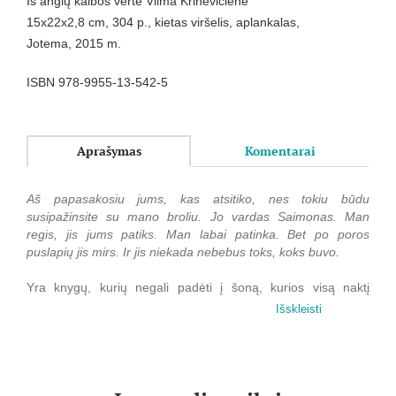
Iš anglų kalbos vertė Vilma Krinevičienė
15x22x2,8 cm, 304 p., kietas viršelis, aplankalas,
Jotema, 2015 m.
ISBN 978-9955-13-542-5
Aprašymas
Komentarai
Aš papasakosiu jums, kas atsitiko, nes tokiu būdu
susipažinsite su mano broliu. Jo vardas Saimonas. Man
regis, jis jums patiks. Man labai patinka. Bet po poros
puslapių jis mirs. Ir jis niekada nebebus toks, koks buvo.
Yra knygų, kurių negali padėti į šoną, kurios visą naktį
neleidžia tau užmigti.
Išskleisti
Yra knygų, kurios mums atskleidžia slaptas gyvenimo puses
ir mums leidžia jas išgyventi.
Yra knygų, kurios vien dėl sumaniai parinktų žodžių ilgam