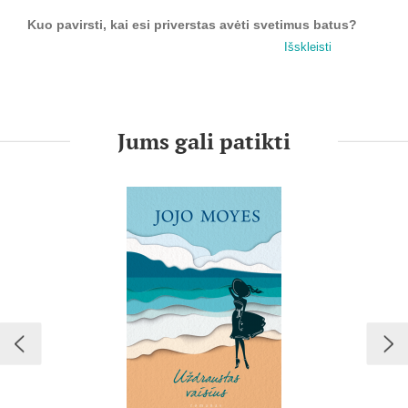
Kuo pavirsti, kai esi priverstas avėti svetimus batus?
Išskleisti
Niša Kantor mėgaujasi kelionių po pasaulį kupinu turtuolės
gyvenimu, kol vieną dieną jos vyras praneša apie skyrybas ir
viską iš moters atima. Tačiau ji nenusiteikusi lengvai
atsisakyti prabangos, prie kurios yra pripratusi. Vis dėlto,
kolei kas Nišai tenka suktis iš paskutiniųjų — ji nebeturi nė
Jums gali patikti
batų, kuriuos prieš akimirką dėvėjo.
Taip nutiko, nes Sem Kemp, atsidūrusi juodžiausiame savo
gyvenimo etape, netyčia paėmė Nišos sportinį krepšį. Tik ji
vargiai turi kada jaudintis dėl įvykusio nesusipratimo, nes lieja
prakaitą, kad nepalūžtų ir išlaikytų savo šeimą. Apsiavus
Nišos raudonus krokodilo odos Kristiano Lubuteno batelius
šešių colių aukščio kulnais Sem užlieja pasitikėjimas savimi.
Moteris suvokia, jog kažkas privalo keistis, o tas kažkas — ji
pati.
Išskirtinis Jojo Moyes humoras, nuostabus pasakojimas
ir šiluma — romanas „Svetimi batai“ pasakoja apie tai,
kaip viena smulkmena staiga gali pakeisti viską.