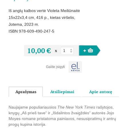
Iš anglų kalbos vertė Violeta Meiliūnaitė
15x22x3,4 cm, 416 p., kietas viršelis,
Jotema, 2023 m.
ISBN 978-609-490-247-5
10,00 €
x
Galite įsigyti
Aprašymas
Atsiliepimai
Apie autorę
Naujajame populiariausios
The New York Times
rašytojos,
knygų „Aš prieš tave“ ir „Išdalintos žvaigždės“ autorės Jojo
Moyes romane pristatoma painiavos, nesusipratimų ir antrų
progų kupina istorija.