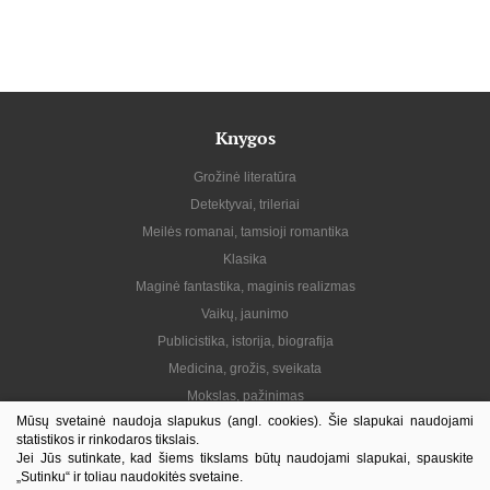
Knygos
Grožinė literatūra
Detektyvai, trileriai
Meilės romanai, tamsioji romantika
Klasika
Maginė fantastika, maginis realizmas
Vaikų, jaunimo
Publicistika, istorija, biografija
Medicina, grožis, sveikata
Mokslas, pažinimas
Mūsų svetainė naudoja slapukus (angl. cookies). Šie slapukai naudojami
Praktinė, gyvenimo būdas
statistikos ir rinkodaros tikslais.
Lietuvių autoriai
Jei Jūs sutinkate, kad šiems tikslams būtų naudojami slapukai, spauskite
„Sutinku“ ir toliau naudokitės svetaine.
El. knygos