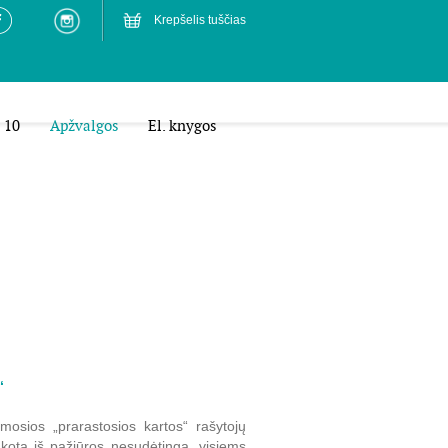
Krepšelis tuščias
 10
Apžvalgos
El. knygos
“
amosios „prarastosios kartos“ rašytojų
ota iš pažiūros nesudėtinga, visiems