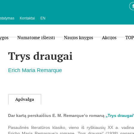
istatymas
Kontaktai
EN
ygos
Numatome išleisti
Naujos knygos
Akcijos
TOP
Trys draugai
Erich Maria Remarque
Apžvalga
Dar kartą perskaičius E. M. Remarque‘o romaną
„Trys draugai
Pasaulinės literatūros klasiko, vieno iš ryškiausių XX a. vadin
Ericho Maria Remarque‘o romane „Trys draugai“ (1938) papasak