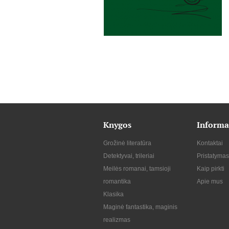
Knygos
Informa
Grožinė literatūra
Kontaktai
Detektyvai, trileriai
Pristatymas
Meilės romanai, tamsioji
Kaip pirkti
romantika
Apie mus
Klasika
Maginė fantastika, maginis
realizmas