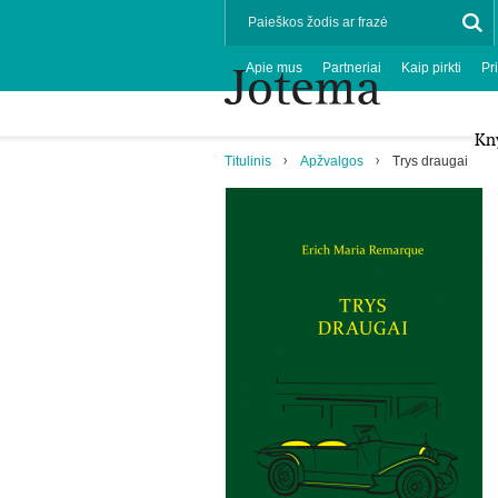
Apie mus
Partneriai
Kaip pirkti
Pr
Kn
Titulinis
Apžvalgos
Trys draugai