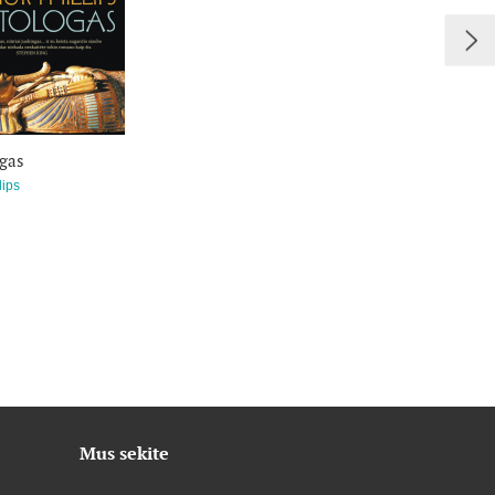
piracijos Faraonų slėnyje istorija, joje
jos prakeiksmas
— tai ne mistika, o
alingą paslaptį apie kapo atidarymą...
gas
lips
Mus sekite