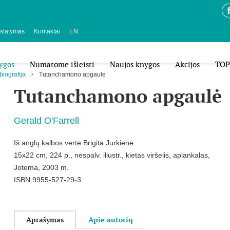
istatymas
Kontaktai
EN
ygos
Numatome išleisti
Naujos knygos
Akcijos
TOP
 biografija
Tutanchamono apgaulė
Tutanchamono apgaulė
Gerald O'Farrell
Iš anglų kalbos vertė Brigita Jurkienė
15x22 cm, 224 p., nespalv. iliustr., kietas viršelis, aplankalas,
Jotema, 2003 m.
ISBN 9955-527-29-3
Aprašymas
Apie autorių