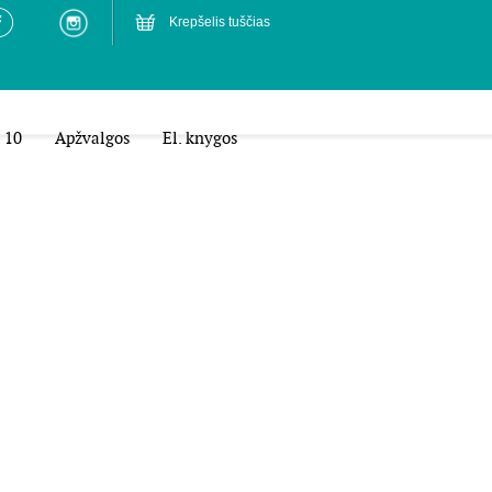
Krepšelis tuščias
 10
Apžvalgos
El. knygos