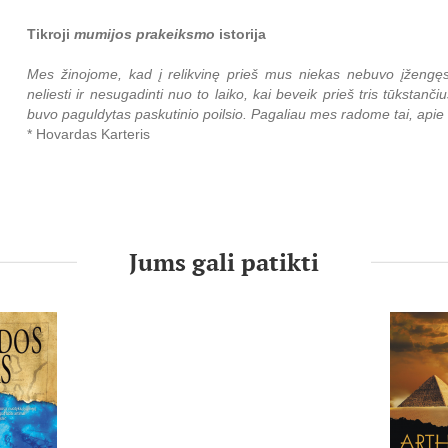
Tikroji
mumijos prakeiksmo
istorija
Mes žinojome, kad į relikvinę prieš mus niekas nebuvo įžengęs 
neliesti ir nesugadinti nuo to laiko, kai beveik prieš tris tūkstanč
buvo paguldytas paskutinio poilsio. Pagaliau mes radome tai, apie
* Hovardas Karteris
Tutanchamono kapo atradimas ir kasinėjimas turbūt yra svarbiausias
neįkainojamų auksinių dirbinių, tūkstančius metų išlikusi nepa
romantiškos legendos dalimi. Tačiau dabar yra svarių įrodymų,
suklastota.
Jums gali patikti
Šioje puikioje knygoje atskleidžiama, kad Hovardas Karteri
Tutanchamono kapą atrado keleriais metais anksčiau, negu apie t
apiplėšė jį, netgi sunaikino kai kuriuos dirbinius, kad atrodytų,
plėšikai, ir tik vėliau iš naujo atidarė ir privertė pasaulio žiniasklaidą
Šioje miglotoje istorijoje glūdi ir dar viena paslaptis. Kas nut
Karnarvonas rado kape ir kurie greitai kažkur dingo? Ar jų turi
valdžia nuslėpė tiesą?