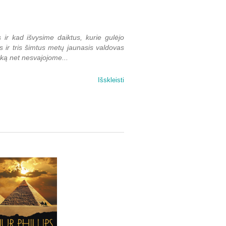
ir kad išvysime daiktus, kurie gulėjo
ius ir tris šimtus metų jaunasis valdovas
 ką net nesvajojome...
Išskleisti
 archeologinis įvykis istorijoje. Pilna
liesta jaunojo faraono kapavietė tapo
 kad istorija, kurią mes žinome, yra
s ir lordas Karnarvonas iš tikrųjų
ai paskelbė pasauliui. Iš pradžių jie
 jog kapavietėje buvo apsilankę senovės
 priskirti jiems nuopelnus istorijai.
iko papirusams, kuriuos H. Karteris ir
nys buvo toks šokiruojantis, kad britų