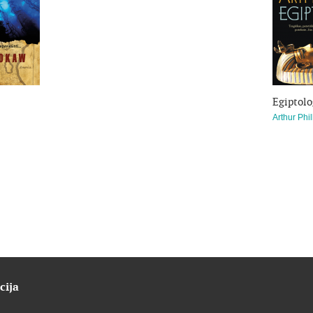
„Tutanchamono apgaulė“ — tai ne tik labai įdomi machinacijų ir kons
taip pat yra smalsumą žadinančių įrodymų, kad žymusis
mumi
sistemingas susidorojimas su tais, kurie buvo linkę atskleisti skand
Egiptolo
Arthur Phil
cija