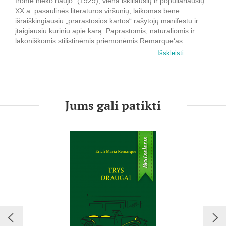
fronte nieko naujo“ (1929), viena iškiliausių ir populiariausių
XX a. pasaulinės literatūros viršūnių, laikomas bene
išraiškingiausiu „prarastosios kartos“ rašytojų manifestu ir
įtaigiausiu kūriniu apie karą. Paprastomis, natūraliomis ir
lakoniškomis stilistinėmis priemonėmis Remarque‘as
užčiuopė ir įprasmino pagrindinio herojaus Pauliaus Boimerio
Išskleisti
ir jo bendraamžių, atsidūrusių mirties akivaizdoje, dvasines
būsenas.
Jums gali patikti
Bestseleris