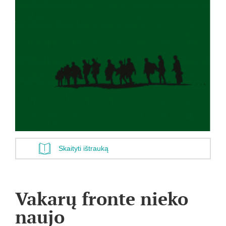
Skaityti ištrauką
Vakarų fronte nieko
naujo