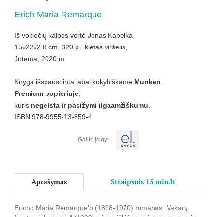
Erich Maria Remarque
Iš vokiečių kalbos vertė Jonas Kabelka
15x22x2,8 cm, 320 p., kietas viršelis,
Jotema, 2020 m.
Knyga išspausdinta labai kokybiškame
Munken
Premium
popieriuje
,
kuris
negelsta
ir
pasižymi ilgaamžiškumu
.
ISBN 978-9955-13-859-4
Galite įsigyti
Aprašymas
Straipsnis 15 min.lt
Ericho Maria Remarque‘o (1898-1970) romanas „Vakarų