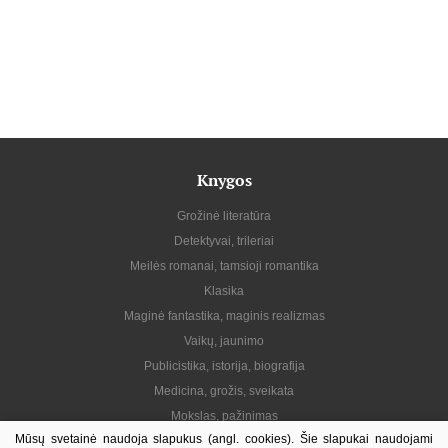
Knygos
Grožinė literatūra
Detektyvai, trileriai
Meilės romanai, tamsioji romantika
Klasika
Maginė fantastika, maginis realizmas
Vaikų, jaunimo
Publicistika, istorija, biografija
Medicina, grožis, sveikata
Mokslas, pažinimas
Mūsų svetainė naudoja slapukus (angl. cookies). Šie slapukai naudojami
Praktinė, gyvenimo būdas