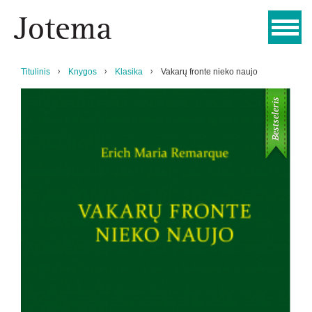
Titulinis
Knygos
Klasika
Vakarų fronte nieko naujo
Bestseleris