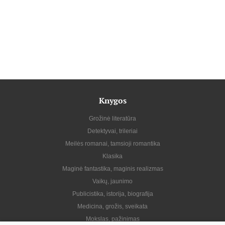
Knygos
Grožinė literatūra
Detektyvai, trileriai
Meilės romanai, tamsioji romantika
Klasika
Maginė fantastika, maginis realizmas
Vaikų, jaunimo
Publicistika, istorija, biografija
Medicina, grožis, sveikata
Mokslas, pažinimas