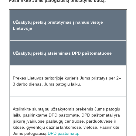
Pasirinkite Jums patogiausią pristatymo būdą:
Užsakytų prekių pristatymas į namus
visoje
Lietuvoje
Užsakytų prekių atsiėmimas
DPD paštomatuose
Prekes Lietuvos teritorijoje kurjeris Jums pristatys per 2–
3 darbo dienas, Jums patogiu laiku.
Atsiimkite siuntą su užsakytomis prekėmis Jums patogiu
laiku pasirinktame DPD paštomate. DPD paštomatai yra
įsikūrę įvairiuose paslaugų centruose, parduotuvėse ir
kitose, gyventojų dažnai lankomose, vietose. Pasirinkite
Jums patogiausią
DPD paštomatą.