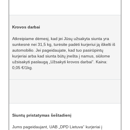
Krovos darbai
Atkreipiame dėmesį, kad jei Jūsų užsakyta siunta yra
sunkesnė nei 31,5 kg, turėsite padėti kurjeriui ją iškelti iš
automobilio. Jei pageidaujate, kad tuo pasirūpintų
kurjeriai arba kad siunta būtų įnešta į namus, siūlome
užsisakyti paslaugą „Užsakyti krovos darbai“. Kaina:
0,05 €/1kg.
Siuntų pristatymas šeštadienį
Jums pageidaujant, UAB „DPD Lietuva“ kurjeriai į