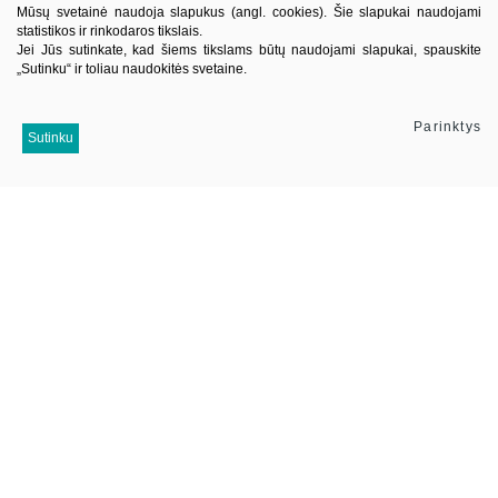
Mūsų svetainė naudoja slapukus (angl. cookies). Šie slapukai naudojami
Praktinė, gyvenimo būdas
statistikos ir rinkodaros tikslais.
Lietuvių autoriai
Jei Jūs sutinkate, kad šiems tikslams būtų naudojami slapukai, spauskite
„Sutinku“ ir toliau naudokitės svetaine.
El. knygos
Informacija
Parinktys
Sutinku
Kontaktai
Pristatymas
Kaip pirkti
Apie mus
Mus sekite
Į viršų
© 2026 Visos teisės saugomos. UAB Jotema
Duomenų apsauga