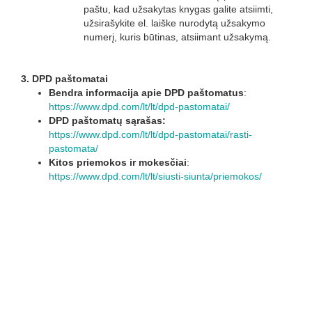
paštu, kad užsakytas knygas galite atsiimti,
užsirašykite el. laiške nurodytą užsakymo
numerį, kuris būtinas, atsiimant užsakymą.
3.
DPD paštomatai
Bendra informacija apie DPD paštomatus
:
https://www.dpd.com/lt/lt/dpd-pastomatai/
DPD paštomatų sąrašas:
https://www.dpd.com/lt/lt/dpd-pastomatai/rasti-
pastomata/
Kitos priemokos ir mokesčiai
:
https://www.dpd.com/lt/lt/siusti-siunta/priemokos/