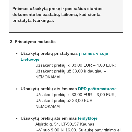
Priėmus užsakytą prekę ir pasirašius siuntos
dokumente be pastabų, laikoma, kad siunta
pristatyta tvarkingai.
2. Pristatymo mokestis
Užsakytų prekių pristatymas
į namus
visoje
Lietuvoje
Užsakant prekių iki 33,00 EUR – 4,00 EUR;
Užsakant prekių už 33,00 ir daugiau –
NEMOKAMAI;
Užsakytų prekių atsiėmimas
DPD paštomatuose
Užsakant prekių iki 33,00 EUR – 3,00 EUR;
Užsakant prekių už 33,00 EUR –
NEMOKAMAI;
Užsakytų prekių atsiėmimas
l
eidykloje
Algirdo g. 54, LT-50157 Kaunas
I–V nuo 9.00 iki 16.00. Sulaukę patvirtinimo el.