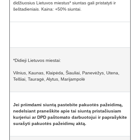
didžiuosius Lietuvos miestus* siuntas gali pristatyti ir
šeštadieniais. Kaina: +50% siuntai.
*Didieji Lietuvos miestai:
Vilnius, Kaunas, Klaipėda, Šiauliai, Panevėžys, Utena,
Telšiai, Tauragė, Alytus, Marijampolė
Jei priimdami siuntą pastebite pakuotės pažeidimą,
nedelsiant praneškite apie tai siuntą pristačiusiam
kurjeriui ar DPD paštomato darbuotojui ir paprašykite
surašyti pakuotės pažeidimų aktą.