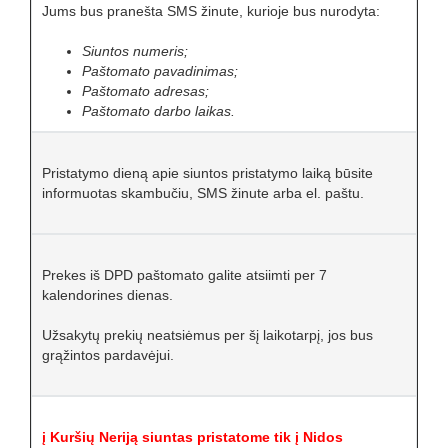
Jums bus pranešta SMS žinute, kurioje bus nurodyta:
Siuntos numeris;
Paštomato pavadinimas;
Paštomato
adresas;
Paštomato
darbo laikas.
Pristatymo dieną apie siuntos pristatymo laiką būsite
informuotas skambučiu, SMS žinute arba el. paštu.
Prekes iš DPD paštomato galite atsiimti per 7
kalendorines dienas.
Užsakytų prekių neatsiėmus per šį laikotarpį, jos bus
grąžintos pardavėjui.
į Kuršių Neriją siuntas pristatome tik į
Nidos