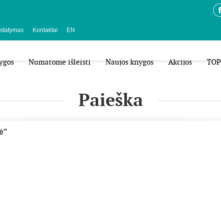
istatymas
Kontaktai
EN
ygos
Numatome išleisti
Naujos knygos
Akcijos
TOP
Paieška
ė"