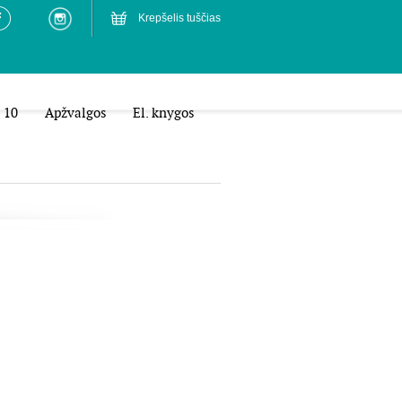
Krepšelis tuščias
 10
Apžvalgos
El. knygos