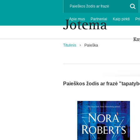
Apie mus
Partneriai
Kaip pirkti
Pr
Kn
Titulinis
Paieška
Paieškos žodis ar frazė "tapatyb