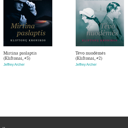
„Bet ateis valanda“ — priešpaskutinė „Kliftonų kronikų“ knyga. Ka
New York Times
bestseleriu. Šis romanas patvirtina neįtikėtiną 
atskleidžia ypatingą jo braižą.
Mirtina paslaptis
Tėvo nuodėmės
(Kliftonai, #3)
(Kliftonai, #2)
Jeffrey Archer
Jeffrey Archer