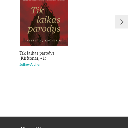
ip ir ankstesni penki romanai, ji tapo
Jeffrey Archerio pasakotojo talentą ir
Tik laikas parodys
Atsargiai, norai pil
(Kliftonai, #1)
(Kliftonai, #4)
Jeffrey Archer
Jeffrey Archer