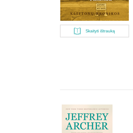
Skaityti ištrauką