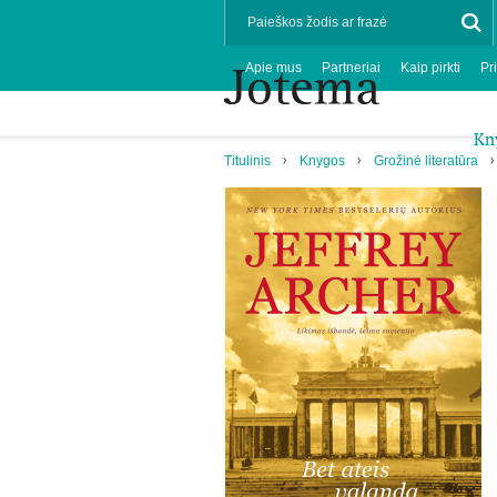
Apie mus
Partneriai
Kaip pirkti
Pr
Kn
Titulinis
Knygos
Grožinė literatūra