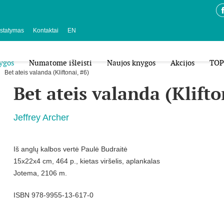
istatymas
Kontaktai
EN
ygos
Numatome išleisti
Naujos knygos
Akcijos
TOP
Bet ateis valanda (Kliftonai, #6)
Bet ateis valanda (Klifto
Jeffrey Archer
Iš anglų kalbos vertė Paulė Budraitė
15x22x4 cm, 464 p., kietas viršelis, aplankalas
Jotema, 2106 m.
ISBN 978-9955-13-617-0