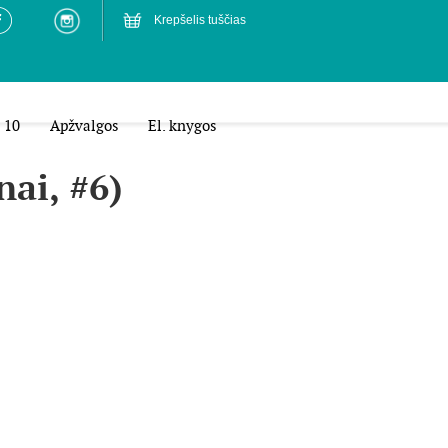
Krepšelis tuščias
 10
Apžvalgos
El. knygos
nai, #6)