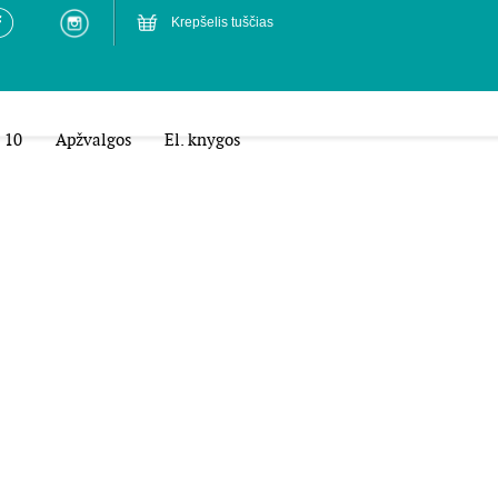
Krepšelis tuščias
 10
Apžvalgos
El. knygos