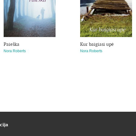
Paieška
Kur baigiasi upė
Nora Roberts
Nora Roberts
cija