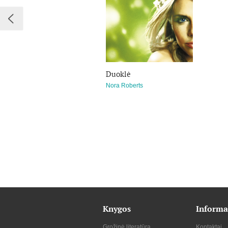
Duoklė
Nora Roberts
Knygos
Informa
Grožinė literatūra
Kontaktai