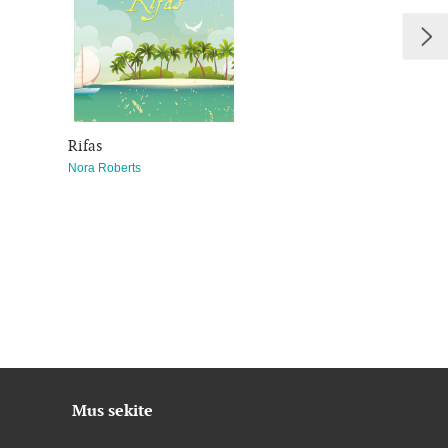
Rifas
Liudininkė
Nora Roberts
Nora Roberts
Mus sekite