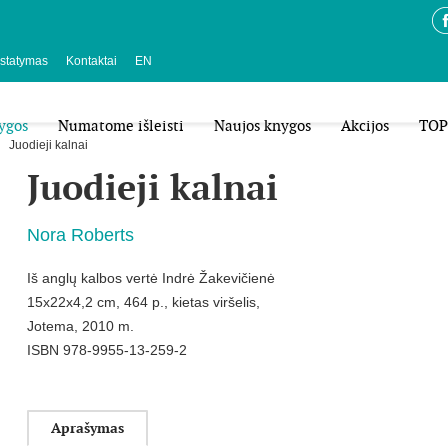
istatymas
Kontaktai
EN
ygos
Numatome išleisti
Naujos knygos
Akcijos
TOP
Juodieji kalnai
Juodieji kalnai
Nora Roberts
Iš anglų kalbos vertė Indrė Žakevičienė
15x22x4,2 cm, 464 p., kietas viršelis,
Jotema, 2010 m.
ISBN 978-9955-13-259-2
Aprašymas