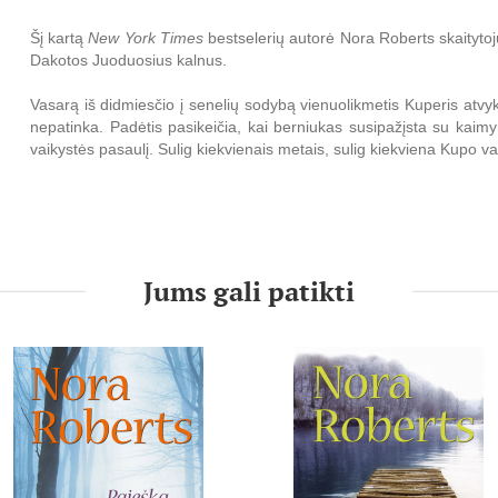
Šį kartą
New York Times
bestselerių autorė Nora Roberts skaitytoju
Dakotos Juoduosius kalnus.
Vasarą iš didmiesčio į senelių sodybą vienuolikmetis Kuperis atvy
nepatinka. Padėtis pasikeičia, kai berniukas susipažįsta su kaimyn
vaikystės pasaulį. Sulig kiekvienais metais, sulig kiekviena Kupo 
nekalti vaikiški žaidimai virsta nuvogtais bučiniais ir romantiškais j
Prabėga dvylika metų, ir Lilė sėkmingai įgyvendina savo didžiau
laukinių gyvūnų prieglaudą, o Kupas, pardavęs Niujorke privataus
silpstantiems seneliams. Artimųjų žvilgsnis krypsta į šią puikią por
susivokti jausmuose, tačiau bėda juodu suartina: Lilės prieglaudą
Jums gali patikti
daugelio žmonių gyvybė atsiduria pavojuje.