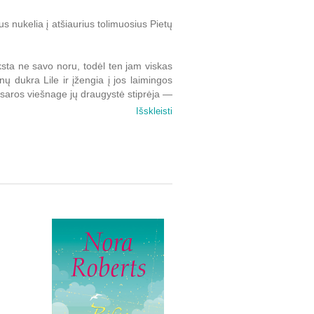
s nukelia į atšiaurius tolimuosius Pietų
ksta ne savo noru, todėl ten jam viskas
ų dukra Lile ir įžengia į jos laimingos
vasaros viešnage jų draugystė stiprėja —
aunuolių meilės lūkesčiais.
Išskleisti
sią svajonę — tampa biologe ir įkuria
 detektyvo verslą, grįžta į ūkį padėti
ą, kuriai po virtinės metų taip nelengva
 staiga užgriūva dideli nemalonumai, ir