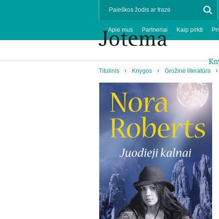
Apie mus
Partneriai
Kaip pirkti
Pr
Kn
Titulinis
Knygos
Grožinė literatūra