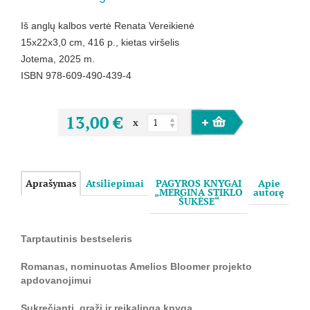
Iš anglų kalbos vertė Renata Vereikienė
15x22x3,0 cm, 416 p., kietas viršelis
Jotema, 2025 m.
ISBN 978-609-490-439-4
13,00 €
x
Aprašymas
Atsiliepimai
PAGYROS KNYGAI
Apie
„MERGINA STIKLO
autorę
ŠUKĖSE“
Tarptautinis bestseleris
Romanas, nominuotas Amelios Bloomer projekto
apdovanojimui
Sukrečianti, graži ir reikalinga knyga.