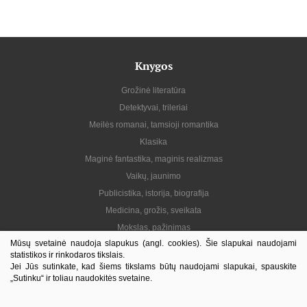
Knygos
Grožinė literatūra
Detektyvai, trileriai
Meilės romanai, tamsioji romantika
Klasika
Maginė fantastika, maginis realizmas
Vaikų, jaunimo
Publicistika, istorija, biografija
Medicina, grožis, sveikata
Mokslas, pažinimas
Mūsų svetainė naudoja slapukus (angl. cookies). Šie slapukai naudojami
Praktinė, gyvenimo būdas
statistikos ir rinkodaros tikslais.
Lietuvių autoriai
Jei Jūs sutinkate, kad šiems tikslams būtų naudojami slapukai, spauskite
„Sutinku“ ir toliau naudokitės svetaine.
El. knygos
Informacija