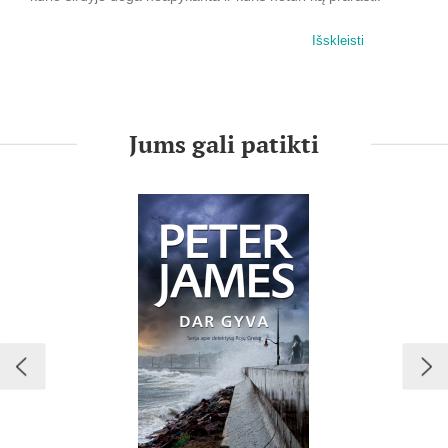
Keršto valandos galima laukti visą gyvenimą...
Išskleisti
Po žiauraus apiplėšimo, įvykdyto viename iš individualių
namų Braitone, miršta jo savininkė. Pagrobta daiktų, kurių
vertė siekia daug milijonų. Tačiau tyrimą atliekančiam
vyresniajam detektyvui Rojui Greisui greitai paaiškėja, kad
Jums gali patikti
įtakingi mirusiosios artimieji vertina tik vieną neįkainojamą,
sentimentus žadinantį daiktą. Jie pasirengę patys įvykdyti
teisingumą ir padaryti bet ką, kad tik atgautų jiems brangų
laikrodį.
Greisas, vydamasis godulio genamą žudiką ir neapykanta
alsuojantį pastarojo varžovą, stoja į lenktynes su laiku,
sekdamas kruvinais pėdsakais, kurie iš Braitono antikvariatų
veda į Europą, o galiausiai sugrąžina atgal į tūkstantis devyni
šimtai dvidešimt antraisiais vykusius Niujorko uosto rajono
gaujų karus.