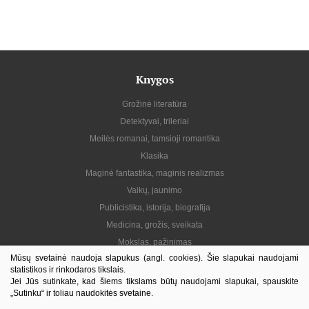
Knygos
Grožinė literatūra
Detektyvai, trileriai
Meilės romanai, tamsioji romantika
Klasika
Maginė fantastika, maginis realizmas
Vaikų, jaunimo
Publicistika, istorija, biografija
Medicina, grožis, sveikata
Mokslas, pažinimas
Mūsų svetainė naudoja slapukus (angl. cookies). Šie slapukai naudojami
Praktinė, gyvenimo būdas
statistikos ir rinkodaros tikslais.
Lietuvių autoriai
Jei Jūs sutinkate, kad šiems tikslams būtų naudojami slapukai, spauskite
„Sutinku“ ir toliau naudokitės svetaine.
El. knygos