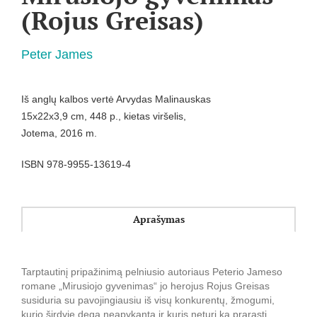
(Rojus Greisas)
Peter James
Iš anglų kalbos vertė Arvydas Malinauskas
15x22x3,9 cm, 448 p., kietas viršelis,
Jotema, 2016 m.
ISBN 978-9955-13619-4
Aprašymas
Tarptautinį pripažinimą pelniusio autoriaus Peterio Jameso
romane „Mirusiojo gyvenimas“ jo herojus Rojus Greisas
susiduria su pavojingiausiu iš visų konkurentų, žmogumi,
kurio širdyje dega neapykanta ir kuris neturi ką prarasti.