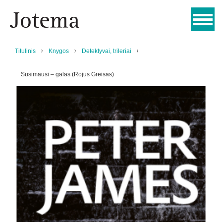
Titulinis
Knygos
Detektyvai, trileriai
Susimausi – galas (Rojus Greisas)