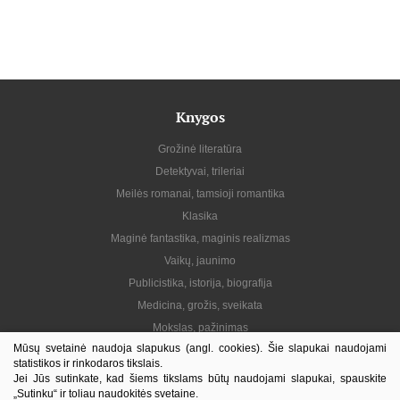
Knygos
Grožinė literatūra
Detektyvai, trileriai
Meilės romanai, tamsioji romantika
Klasika
Maginė fantastika, maginis realizmas
Vaikų, jaunimo
Publicistika, istorija, biografija
Medicina, grožis, sveikata
Mokslas, pažinimas
Mūsų svetainė naudoja slapukus (angl. cookies). Šie slapukai naudojami
Praktinė, gyvenimo būdas
statistikos ir rinkodaros tikslais.
Lietuvių autoriai
Jei Jūs sutinkate, kad šiems tikslams būtų naudojami slapukai, spauskite
„Sutinku“ ir toliau naudokitės svetaine.
El. knygos