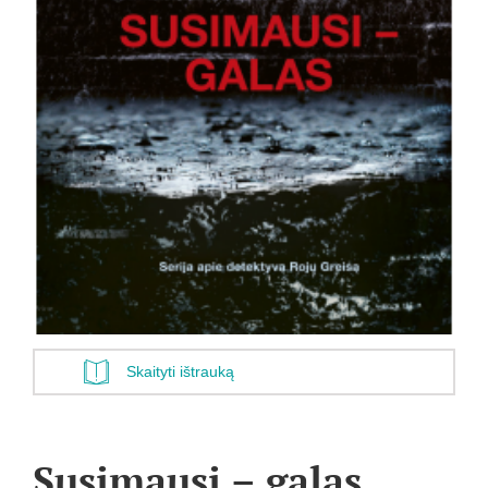
Skaityti ištrauką
Susimausi – galas