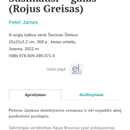
(Rojus Greisas)
Peter James
Iš anglų kalbos vertė Šarūnas Šimkus
15x22x3,2 cm, 368 p., kietas viršelis,
Jotema, 2022 m.
ISBN 978-609-490-071-6
Galite įsigyti
Aprašymas
Atsiliepimai
Peterio Jameso detektyvinis romanas ir vėl nepaliks abejingų.
paskutinio puslapio.
Sėkmingas verslininkas Kipas Braunas ypač priklausomas