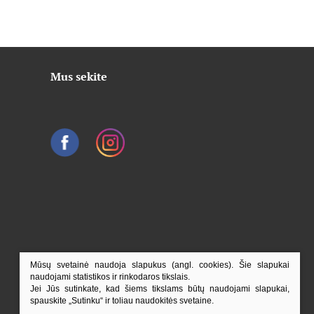
Mus sekite
Mūsų svetainė naudoja slapukus (angl. cookies). Šie slapukai
naudojami statistikos ir rinkodaros tikslais.
Jei Jūs sutinkate, kad šiems tikslams būtų naudojami slapukai,
spauskite „Sutinku“ ir toliau naudokitės svetaine.