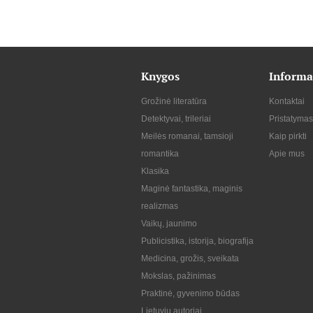
Knygos
Informa
Grožinė literatūra
Kontaktai
Detektyvai, trileriai
Pristatymas
Meilės romanai, tamsioji
Kaip pirkti
romantika
Apie mus
Klasika
Maginė fantastika, maginis
realizmas
Vaikų, jaunimo
Publicistika, istorija, biografija
Medicina, grožis, sveikata
Mokslas, pažinimas
Praktinė, gyvenimo būdas
Lietuvių autoriai