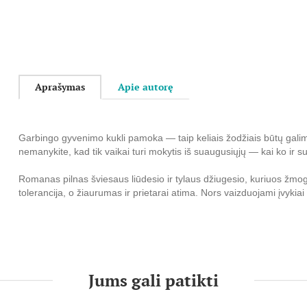
Aprašymas
Apie autorę
Garbingo gyvenimo kukli pamoka — taip keliais žodžiais būtų galim
nemanykite, kad tik vaikai turi mokytis iš suaugusiųjų — kai ko ir su
Romanas pilnas šviesaus liūdesio ir tylaus džiugesio, kuriuos žmo­
tolerancija, o žiaurumas ir prietarai atima. Nors vaizduo­jami įvykiai
išpažįstamos vertybės ak­tu­al­ios visiems žmonėms, kad ir kokiame
„Nežudyk strazdo giesmininko“, išleistas 1960-aisiais, jau po metų
paplito po daugelį pasaulio šalių.
Jums gali patikti