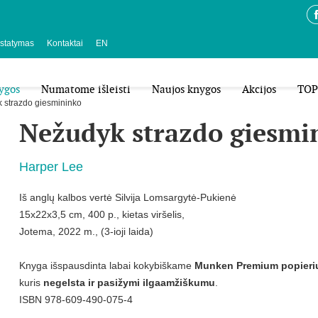
istatymas
Kontaktai
EN
ygos
Numatome išleisti
Naujos knygos
Akcijos
TOP
 strazdo giesmininko
Nežudyk strazdo giesmi
Harper Lee
Iš anglų kalbos vertė Silvija Lomsargytė-Pukienė
15x22x3,5 cm, 400 p., kietas viršelis,
Jotema, 2022 m., (3-ioji laida)
Knyga išspausdinta labai kokybiškame
Munken Premium
popieri
kuris
negelsta
ir
pasižymi ilgaamžiškumu
.
ISBN 978-609-490-075-4