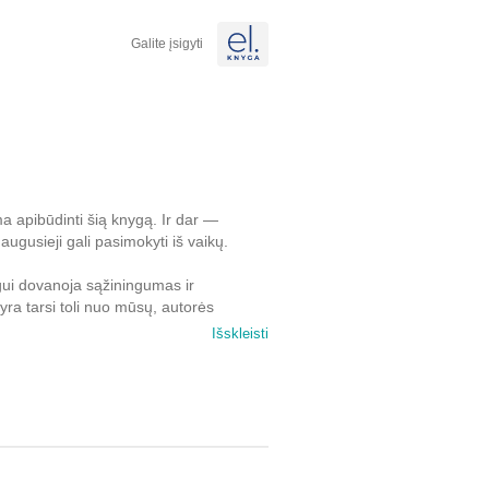
Galite įsigyti
a apibūdinti šią knygą. Ir dar —
augusieji gali pasimokyti iš vaikų.
gui dovanoja sąžiningumas ir
 yra tarsi toli nuo mūsų, autorės
 pasaulio kampelyje jie gyventų.
Išskleisti
 gavo prestižinę
Pulitzerio premiją
ir