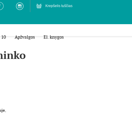
Krepšelis tuščias
 10
Apžvalgos
El. knygos
ninko
uje
,