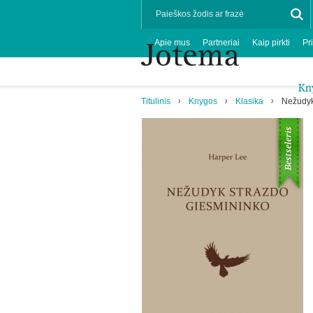
Apie mus
Partneriai
Kaip pirkti
Pr
Kn
Titulinis
Knygos
Klasika
Nežudyk
Bestseleris