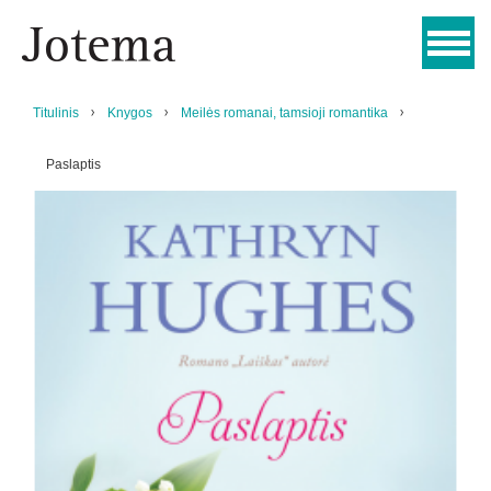
Titulinis
Knygos
Meilės romanai, tamsioji romantika
Paslaptis