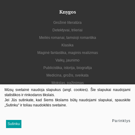
Knygos
Grožinė literatūra
Detektyvai, trileriai
Meilės romanai, tamsioji romantika
Klasika
Maginė fantastika, maginis realizmas
Vaikų, jaunimo
Publicistika, istorija, biografija
Medicina, grožis, sveikata
Mokslas, pažinimas
Mūsų svetainė naudoja slapukus (angl. cookies). Šie slapukai naudojami
Praktinė, gyvenimo būdas
statistikos ir rinkodaros tikslais.
Lietuvių autoriai
Jei Jūs sutinkate, kad šiems tikslams būtų naudojami slapukai, spauskite
„Sutinku“ ir toliau naudokitės svetaine.
El. knygos
Informacija
Parinktys
Sutinku
Kontaktai
Pristatymas