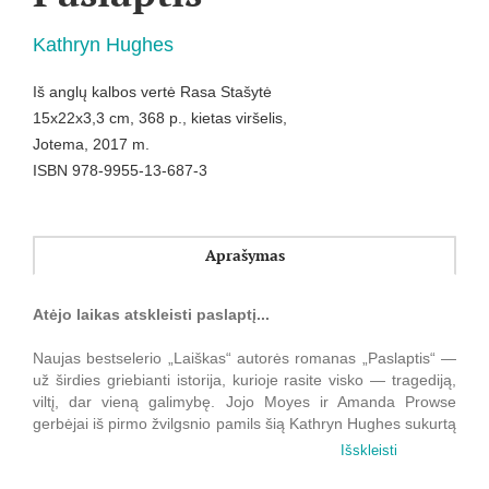
Kathryn Hughes
Iš anglų kalbos vertė Rasa Stašytė
15x22x3,3 cm, 368 p., kietas viršelis,
Jotema, 2017 m.
ISBN 978-9955-13-687-3
Aprašymas
Atėjo laikas atskleisti paslaptį...
Naujas bestselerio „Laiškas“ autorės romanas „Paslaptis“ —
už širdies griebianti istorija, kurioje rasite visko — tragediją,
viltį, dar vieną galimybę. Jojo Moyes ir Amanda Prowse
gerbėjai iš pirmo žvilgsnio pamils šią Kathryn Hughes sukurtą
jaudinančią dramą.
Išskleisti