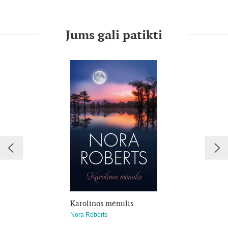
Merė visą gyvenimą slėpė paslaptį. Prieš keturiasdešimt
metų jos priimtas sprendimas visiems laikams pakeitė moters
gyvenimą ir pakoregavo kito jai brangaus žmogaus gyvenimo
kelią.
Jums gali patikti
Betė ieško atsakymų. Ji niekada nežinojo, kas tikrieji jos
tėvai, bet išsiaiškinusi tai gali išgelbėti savo vaikui gyvybę. Kai
Betė tarp motinos daiktų randa išblukusią laikraščio skiautę, ji
supranta, kad jos sūnaus ateitis priklauso nuo jos pačios
praeities. Ji privalo sugrįžti ten, kur viskas prasidėjo, kad
atskleistų... paslaptį.
Karolinos mėnulis
Nora Roberts