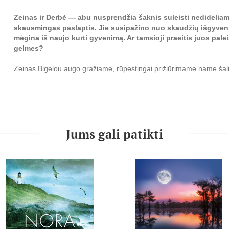
Zeinas ir Derbė — abu nusprendžia šaknis suleisti nedideliame 
skausmingas paslaptis. Jie susipažino nuo skaudžių išgyven
mėgina iš naujo kurti gyvenimą. Ar tamsioji praeitis juos pale
gelmes?
Zeinas Bigelou augo gražiame, rūpestingai prižiūrimame name šali
Zeino tėvai — gerbiamas chirurgas ir daili prašmatnybes mėgstan
baleto spektakliuose ir sūnaus beisbolo rungtynėse. Miestelyje visi
kitapus ežero, jie atrodo puiki pora. Tikrąją tiesą žino tik Zeinas ir 
naktį nepriekaištingu laikytas namų fasadas sutrūkinėja...
Prabėgus daugeliui metų, Zeinas vis dėlto grįžta į gimtąjį mieste
Jums gali patikti
jis nutaria vėl užmegzti ryšius su jam brangiomis vietomis ir čia g
vaizdingoje vietoje, jis sutinka talentingą kraštovaizdžio specialist
vaiduoklių.
Kartu jiems teks išmokti žvelgti praeičiai į akis ir pakovoti už tuos, 