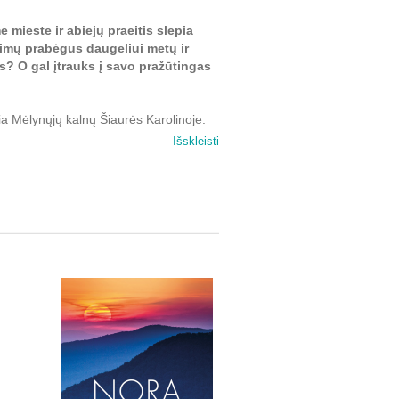
mieste ir abiejų praeitis slepia
imų prabėgus daugeliui metų ir
is? O gal įtrauks į savo pražūtingas
a Mėlynųjų kalnų Šiaurės Karolinoje.
ti jo žmona — pasirodo savo dukros
Išskleisti
ems, netgi Zeino tetai, gyvenančiai
jo sesuo Brita. Vis dėlto vieną baisią
lį. Nepaisydamas skausmingų prisiminimų
yvenančiais žmonėmis. Nespėjęs įsikurti
ę Derbę, kuri bėga nuo savo praeities
kuriuos myli.