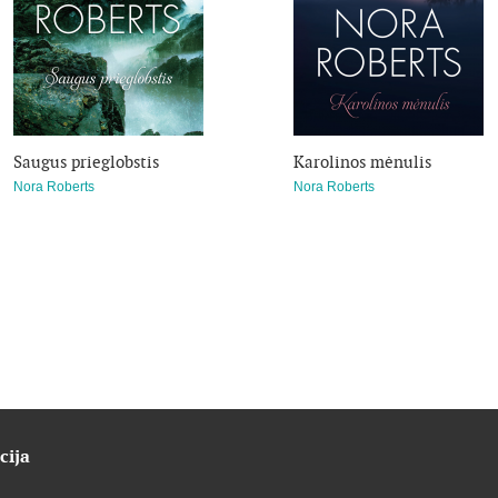
Saugus prieglobstis
Karolinos mėnulis
Nora Roberts
Nora Roberts
cija