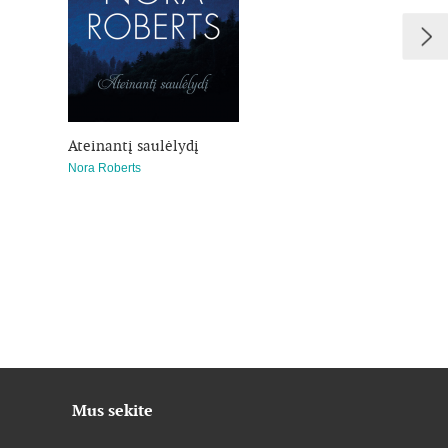
Ateinantį saulėlydį
Šventovė
Nora Roberts
Nora Roberts
Mus sekite