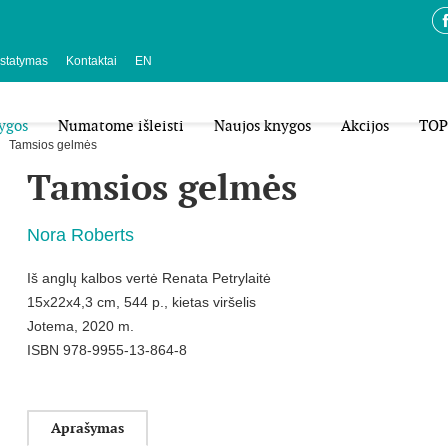
istatymas
Kontaktai
EN
ygos
Numatome išleisti
Naujos knygos
Akcijos
TOP
Tamsios gelmės
Tamsios gelmės
Nora Roberts
Iš anglų kalbos vertė Renata Petrylaitė
15x22x4,3 cm, 544 p., kietas viršelis
Jotema, 2020 m.
ISBN 978-9955-13-864-8
Aprašymas