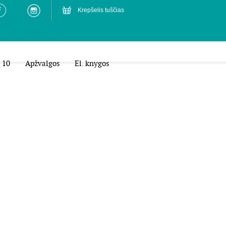
Krepšelis tuščias
 10
Apžvalgos
El. knygos