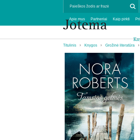
Apie mus
Partneriai
Kaip pirkti
Pr
Kn
Titulinis
Knygos
Grožinė literatūra