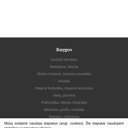
Knygos
Grožinė literatūra
Detektyvai, trileriai
Meilės romanai, tamsioji romantika
Klasika
Maginė fantastika, maginis realizmas
Vaikų, jaunimo
Publicistika, istorija, biografija
Medicina, grožis, sveikata
Mokslas, pažinimas
Mūsų svetainė naudoja slapukus (angl. cookies). Šie slapukai naudojami
Praktinė, gyvenimo būdas