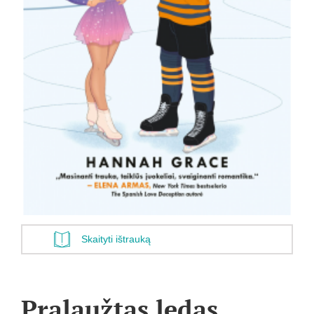
Skaityti ištrauką
Pralaužtas ledas