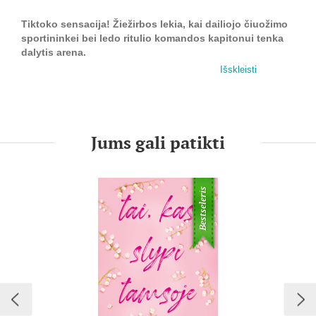
Tiktoko sensacija! Žiežirbos lekia, kai dailiojo čiuožimo
sportininkei bei ledo ritulio komandos kapitonui tenka
dalytis arena.
Išskleisti
Jis vienintelis dalykas, kurio ji neplanavo.
Anastasija Alen visą gyvenimą stengėsi įsilieti tarp geriausių
JAV čiuožėjų. Regis, svajonė pradeda pildytis, kai merginai
suteikiama solidi stipendija Kalifornijos universitete, Meipl
Jums gali patikti
Hilso koledže, bei vieta universiteto dailiojo čiuožimo
komandoje.
Bestseleris
Anastasijai niekas nesutrukdys, net ledo ritulio komandos
kapitonas Natas Hokinsas!
Kadangi yra kapitonas, Natui svarbiausia, kad komanda
žaistų ritulį, tačiau tam atsiranda kliūčių. Sugedus
įrengimams, tenka dalytis ledo arena su dailiojo čiuožimo
komanda, kuriai priklauso ir akivaizdžiai Nato neapkenčianti
Anastasija.