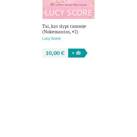
Visgi, Anastasijos čiuožimo partnerio perspektyvoms panirus į
miglą, ar tik neteks jai kreiptis pagalbos į Natą?
Žiežirbos lekia, tik Anastasijai tai nė motais... Juk neįmanoma
Tai, kas slypi tamsoje
susižavėti ledo ritulininku, tiesa?
(Nokemautas, #2)
Lucy Score
10,00 €