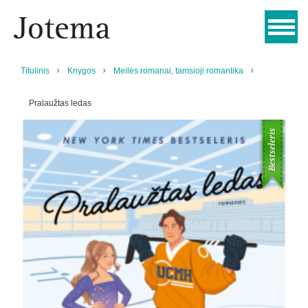
Titulinis
Knygos
Meilės romanai, tamsioji romantika
Pralaužtas ledas
Bestseleris